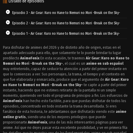
Listado de episodios
Episodio 3 - Air Gear: Kuro no Hane to Nemuri no Mori -Break on the Sky-
Episodio 2 - Air Gear: Kuro no Hane to Nemuri no Mori -Break on the Sky-
Episodio 1 - Air Gear: Kuro no Hane to Nemuri no Mori -Break on the Sky-
Para disfrutar de animes del 2026 y de distinto año de origen, estas en el
apartado adecuado para ello, que solamente te lo puede brindar tu lugar
predilecto
AnimeFenix
En esta ocasión, te traemos
Air Gear: Kuro no Hane to
Nemuri no Mori -Break on the Sky-
, el cual es un
anime en sub español
muy entretenido, capaz de seducir tu atención a partir del primer instante en
que lo comienzas a ver. Sus personajes, la trama, el tiempo y el contexto en
que fue elaborada y enmarcada, produce que el argumento de
Air Gear: Kuro
no Hane to Nemuri no Mori -Break on the Sky-
te capte a partir del primer
instante, haciendo que no estimes retirarte de la pantalla ni un simple
momento, queriendo ver todo el programa de principio a fin. Los esfuerzos de
AnimeFenix
han hecho esto factible, para que puedas disfrutar de todos los
episodios, concentrado en todo instante la trama desarrollada. Si eres
fanático de esta historia, te adelantamos que disfrutarás viendo este
anime
online gratis
, siendo una de los mejores privilegios que puede
proporcionarte
AnimeFenix
, una de las más interesantes páginas para ver
anime. Así que no dejes pasar esta excelente posibilidad, y ve en primera fila
los detalles que te muestra uno de los fundamentales anime en sub español.