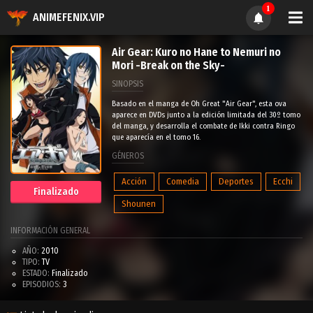
1
ANIMEFENIX.VIP
Air Gear: Kuro no Hane to Nemuri no
Mori -Break on the Sky-
SINOPSIS
Basado en el manga de Oh Great "Air Gear", esta ova
aparece en DVDs junto a la edición limitada del 30º tomo
del manga, y desarrolla el combate de Ikki contra Ringo
que aparecía en el tomo 16.
GÉNEROS
Acción
Comedia
Deportes
Ecchi
Finalizado
Shounen
INFORMACIÓN GENERAL
AÑO:
2010
TIPO:
TV
ESTADO:
Finalizado
EPISODIOS:
3