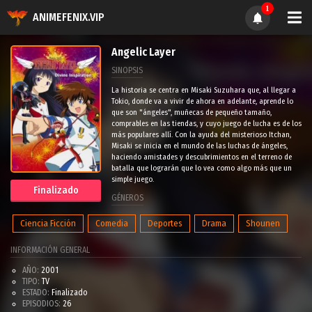
1
ANIMEFENIX.VIP
Angelic Layer
SINOPSIS
La historia se centra en Misaki Suzuhara que, al llegar a
Tokio, donde va a vivir de ahora en adelante, aprende lo
que son "ángeles", muñecas de pequeño tamaño,
comprables en las tiendas, y cuyo juego de lucha es de los
más populares allí. Con la ayuda del misterioso Itchan,
Misaki se inicia en el mundo de las luchas de ángeles,
haciendo amistades y descubrimientos en el terreno de
batalla que lograrán que lo vea como algo más que un
simple juego.
Finalizado
GÉNEROS
Ciencia Ficción
Comedia
Deportes
Drama
Shounen
INFORMACIÓN GENERAL
AÑO:
2001
TIPO:
TV
ESTADO:
Finalizado
EPISODIOS:
26