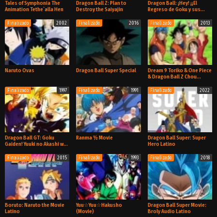
Tales of Symphonia The
Dragon Ball Z: Plan to
Dragon Ball: ¡Hey! ¡¡El
Animation Tethe`alla Hen
Destroy the Saiyajin
Regreso de Goku y sus
amigos!!
Finalizado
2002
Finalizado
2016
Finalizado
2013
Ova
Ova
Ova
Naruto Ovas
Dragon Ball Super Special
Dream 9 Toriko & One Piece
& Dragon Ball Z Chou
Collaboration Special!!
Finalizado
1997
Finalizado
1991
Finalizado
2022
Especial
Ova
Especial
Dragon Ball GT: Goku
Ranma ½ Movie
Dragon Ball Super: Super
Gaiden! Yuuki no Akashi wa
Hero Latino
Suushinchuu
Finalizado
2015
Finalizado
1993
Finalizado
2018
Especial
Pelicula
Pelicula
Boruto: Naruto the Movie
Yuu☆Yuu☆Hakusho
Dragon Ball Super Movie:
Latino
(Movie)
Broly Audio Latino