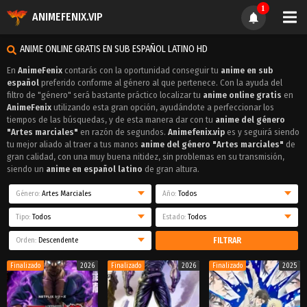
1
ANIMEFENIX.VIP
ANIME ONLINE GRATIS EN SUB ESPAÑOL LATINO HD
En
AnimeFenix
contarás con la oportunidad conseguir tu
anime en sub
español
preferido conforme al género al que pertenece. Con la ayuda del
filtro de "género" será bastante práctico localizar tu
anime online gratis
en
AnimeFenix
utilizando esta gran opción, ayudándote a perfeccionar los
tiempos de las búsquedas, y de esta manera dar con tu
anime del género
"Artes marciales"
en razón de segundos.
Animefenix.vip
es y seguirá siendo
tu mejor aliado al traer a tus manos
anime del género "Artes marciales"
de
gran calidad, con una muy buena nitidez, sin problemas en su transmisión,
siendo un
anime en español latino
de gran altura.
Género:
Artes Marciales
Año:
Todos
Tipo:
Todos
Estado:
Todos
Orden:
Descendente
FILTRAR
Finalizado
2026
Finalizado
2026
Finalizado
2025