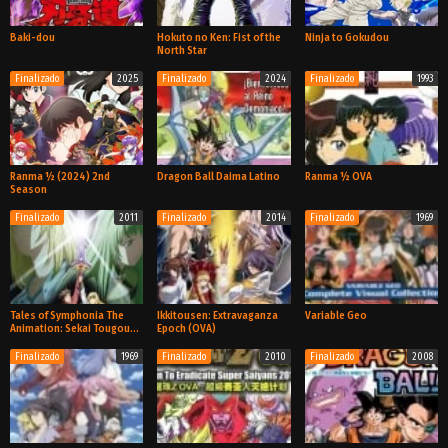
Baki-dou
Hokuto no Ken: Fist of the
Ninja to Gokudou
North Star
Finalizado
2025
Finalizado
2024
Finalizado
1993
OVA
TV
TV
Ranma ½ (2024) 2nd
Dragon Ball Daima Latino
Ranma ½ OVA
Season
Finalizado
2011
Finalizado
2014
Finalizado
1969
TV
TV
Ova
Tales of Symphonia The
Ikkitousen: Extravaganza
Variable Geo
Animation: Sekai Tougou-
Epoch (OVA)
hen
Finalizado
1969
Finalizado
2010
Finalizado
2008
Ova
Ova
Ova