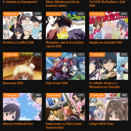
5-toubun no Hanayome*
Eiken: Eikenbu yori Ai wo
To LOVE-Ru Darkness 2nd
Komete Latino
OVA
Finalizado
2015
Finalizado
2014
Finalizado
2014
Ova
Especial
Ova
Brothers Conflict OVA
Mangaka-san to Assistant-
Hayate no Gotoku! OVA
san to OVA
Finalizado
2014
Finalizado
2013
Finalizado
2013
Ova
Ova
Ova
Noucome OVA
Date A Live OVA
IS: Infinite Stratos 2 -
Hitonatsu no Omoide
Finalizado
1969
Finalizado
2011
Finalizado
1969
Ova
Ova
Ova
Kimi no Iru Machi Ova
Kami nomi zo Shiru Sekai:
Ichigo 100% Ovas
Yonin to Idol