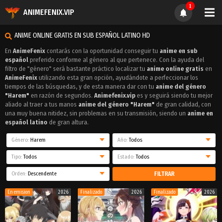
1
ANIMEFENIX.VIP
ANIME ONLINE GRATIS EN SUB ESPAÑOL LATINO HD
En
AnimeFenix
contarás con la oportunidad conseguir tu
anime en sub
español
preferido conforme al género al que pertenece. Con la ayuda del
filtro de "género" será bastante práctico localizar tu
anime online gratis
en
AnimeFenix
utilizando esta gran opción, ayudándote a perfeccionar los
tiempos de las búsquedas, y de esta manera dar con tu
anime del género
"Harem"
en razón de segundos.
Animefenix.vip
es y seguirá siendo tu mejor
aliado al traer a tus manos
anime del género "Harem"
de gran calidad, con
una muy buena nitidez, sin problemas en su transmisión, siendo un
anime en
español latino
de gran altura.
Género:
Harem
Año:
Todos
Tipo:
Todos
Estado:
Todos
Orden:
Descendente
FILTRAR
En emision
2026
Finalizado
2026
Finalizado
2026