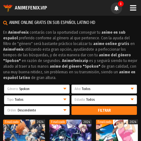
1
ANIMEFENIX.VIP
ANIME ONLINE GRATIS EN SUB ESPAÑOL LATINO HD
En
AnimeFenix
contarás con la oportunidad conseguir tu
anime en sub
español
preferido conforme al género al que pertenece. Con la ayuda del
filtro de "género" será bastante práctico localizar tu
anime online gratis
en
AnimeFenix
utilizando esta gran opción, ayudándote a perfeccionar los
tiempos de las búsquedas, y de esta manera dar con tu
anime del género
"Spokon"
en razón de segundos.
Animefenix.vip
es y seguirá siendo tu mejor
aliado al traer a tus manos
anime del género "Spokon"
de gran calidad, con
una muy buena nitidez, sin problemas en su transmisión, siendo un
anime en
español latino
de gran altura.
Género:
Spokon
Año:
Todos
Tipo:
Todos
Estado:
Todos
Orden:
Descendente
FILTRAR
Finalizado
2024
Finalizado
2024
Finalizado
2024