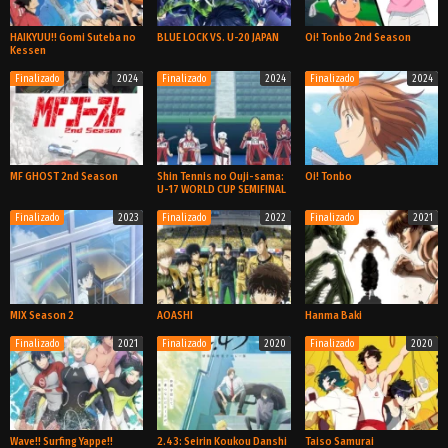
HAIKYUU!! Gomi Suteba no
BLUE LOCK VS. U-20 JAPAN
Oi! Tonbo 2nd Season
Kessen
Finalizado
2024
Finalizado
2024
Finalizado
2024
Película
TV
TV
MF GHOST 2nd Season
Shin Tennis no Ouji-sama:
Oi! Tonbo
U-17 WORLD CUP SEMIFINAL
Finalizado
2023
Finalizado
2022
Finalizado
2021
TV
TV
TV
MIX Season 2
AOASHI
Hanma Baki
Finalizado
2021
Finalizado
2020
Finalizado
2020
TV
TV
OVA
Wave!! Surfing Yappe!!
2.43: Seirin Koukou Danshi
Taiso Samurai