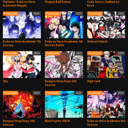
Vigilante: Boku no Hero
Dragon Ball Daima
Code Geass: Dakkan no
Academia Illegals
Rozé
Finalizado
2024
Finalizado
2023
Finalizado
2023
TV
TV
OVA
Boku no Hero Academia 7th
Boku no Hero Academia: UA
Undead Unluck
Season
Heroes Battle
Finalizado
2023
Finalizado
2023
Finalizado
2023
TV
Película
TV
Shy
Bungou Stray Dogs 5th
High Card
Season
Finalizado
2023
Finalizado
2022
Finalizado
2022
TV
TV
TV
Bungou Stray Dogs 4th
Mob Psycho 100 III
Boku no Hero Academia 6th
Season
Season