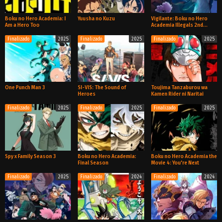
Boku no Hero Academia: I
Yuusha no Kuzu
Vigilante: Boku no Hero
Am a Hero Too
Academia Illegals 2nd
Season
Finalizado
2025
Finalizado
2025
Finalizado
2025
Especial
TV
TV
One Punch Man 3
SI-VIS: The Sound of
Toujima Tanzaburou wa
Heroes
Kamen Rider ni Naritai
Finalizado
2025
Finalizado
2025
Finalizado
2025
TV
TV
TV
Spy x Family Season 3
Boku no Hero Academia:
Boku no Hero Academia the
Final Season
Movie 4: You're Next
Finalizado
2025
Finalizado
2024
Finalizado
2024
TV
TV
Película