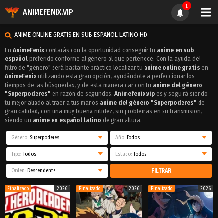
1
ANIMEFENIX.VIP
ANIME ONLINE GRATIS EN SUB ESPAÑOL LATINO HD
En
AnimeFenix
contarás con la oportunidad conseguir tu
anime en sub
español
preferido conforme al género al que pertenece. Con la ayuda del
filtro de "género" será bastante práctico localizar tu
anime online gratis
en
AnimeFenix
utilizando esta gran opción, ayudándote a perfeccionar los
tiempos de las búsquedas, y de esta manera dar con tu
anime del género
"Superpoderes"
en razón de segundos.
Animefenix.vip
es y seguirá siendo
tu mejor aliado al traer a tus manos
anime del género "Superpoderes"
de
gran calidad, con una muy buena nitidez, sin problemas en su transmisión,
siendo un
anime en español latino
de gran altura.
Género:
Superpoderes
Año:
Todos
Tipo:
Todos
Estado:
Todos
Orden:
Descendente
FILTRAR
Finalizado
2026
Finalizado
2026
Finalizado
2026