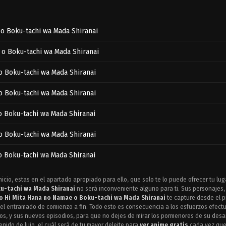
 o Boku-tachi wa Mada Shiranai
 o Boku-tachi wa Mada Shiranai
o Boku-tachi wa Mada Shiranai
o Boku-tachi wa Mada Shiranai
o Boku-tachi wa Mada Shiranai
o Boku-tachi wa Mada Shiranai
o Boku-tachi wa Mada Shiranai
o Boku-tachi wa Mada Shiranai
nicio, estas en el apartado apropiado para ello, que solo te lo puede ofrecer tu lu
u-tachi wa Mada Shiranai
no será inconveniente alguno para ti. Sus personajes,
o Boku-tachi wa Mada Shiranai
o Hi Mita Hana no Namae o Boku-tachi wa Mada Shiranai
te capture desde el p
o el entramado de comienzo a fin. Todo esto es consecuencia a los esfuerzos efec
os, y sus nuevos episodios, para que no dejes de mirar los pormenores de su desar
o Boku-tachi wa Mada Shiranai
nido de lujo, el cuál será de tu mayor deleite para
ver anime gratis
cada vez que 