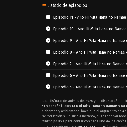
Listado de episodios
Episodio 11 - Ano Hi Mita Hana no Namae
Episodio 10 - Ano Hi Mita Hana no Namae
Episodio 9 - Ano Hi Mita Hana no Namae 
Episodio 8 - Ano Hi Mita Hana no Namae 
Episodio 7 - Ano Hi Mita Hana no Namae 
Episodio 6 - Ano Hi Mita Hana no Namae 
Episodio 5 - Ano Hi Mita Hana no Namae 
Episodio 4 - Ano Hi Mita Hana no Namae 
Para disfrutar de animes del 2026 y de distinto año de i
sub español
como
Ano Hi Mita Hana no Namae o Bok
Episodio 3 - Ano Hi Mita Hana no Namae 
elaborada y ambientada, hace que el argumento de
An
reproducción ni un simple instante, queriendo ver tod
mínimo posible para contar con cada uno de los capítul
Episodio 2 - Ano Hi Mita Hana no Namae 
notables páginas para
ver anime online
ubicarás conte