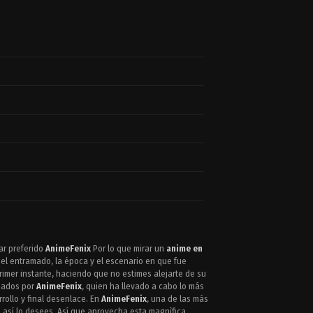
gar preferido
AnimeFenix
Por lo que mirar un
anime en
 el entramado, la época y el escenario en que fue
rimer instante, haciendo que no estimes alejarte de su
tuados por
AnimeFenix
, quien ha llevado a cabo lo más
rollo y final desenlace. En
AnimeFenix
, una de las más
así lo desees. Así que aprovecha esta magnìfica