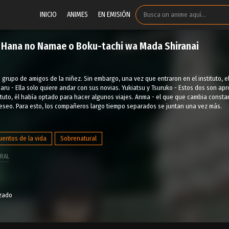
INICIO
ANIMES
EN EMISIÓN
a Hana no Namae o Boku-tachi wa Mada Shiranai
 grupo de amigos de la niñez. Sin embargo, una vez que entraron en el instituto, ell
Anaru - Ella solo quiere andar con sus novias. Yukiatsu y Tsuruko - Estos dos son a
tituto, él había optado para hacer algunos viajes. Anma - el que que cambia const
deseo. Para esto, los compañeros largo tiempo separados se juntan una vez más.
entos de la vida
Sobrenatural
RAL
izado