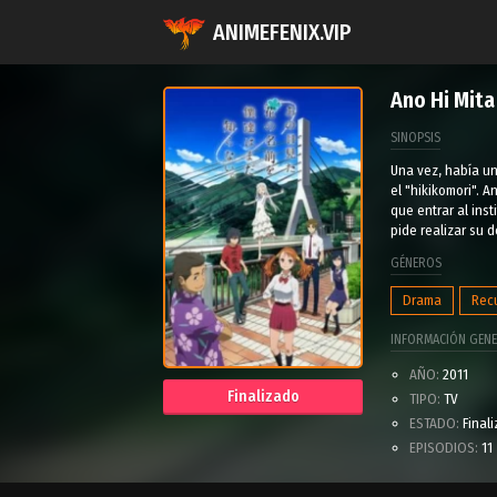
ANIMEFENIX.VIP
Ano Hi Mit
SINOPSIS
Una vez, había un
el "hikikomori". 
que entrar al ins
pide realizar su 
GÉNEROS
Drama
Recu
INFORMACIÓN GENE
AÑO:
2011
Finalizado
TIPO:
TV
ESTADO:
Final
EPISODIOS:
11