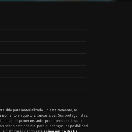
e sitio para materializarlo. En este momento, te
r momento en que lo arrancas a ver. Sus protagonistas,
te desde el primer instante, produciendo en ti que no
an hecho esto posible, para que tengas las posibilidad
que disfrutarás viendo este
anime online gratis
,