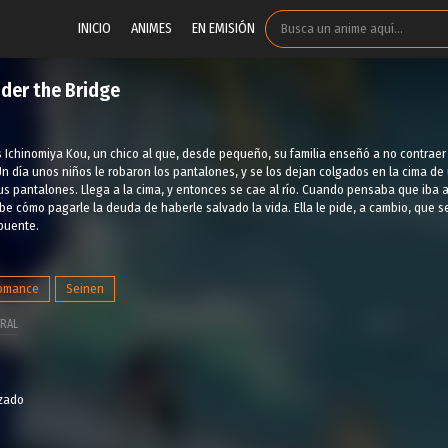
INICIO
ANIMES
EN EMISIÓN
der the Bridge
s Ichinomiya Kou, un chico al que, desde pequeño, su familia enseñó a no contraer
n día unos niños le robaron los pantalones, y se los dejan colgados en la cima de 
us pantalones. Llega a la cima, y entonces se cae al río. Cuando pensaba que iba a 
be cómo pagarle la deuda de haberle salvado la vida. Ella le pide, a cambio, que se
 puente.
omance
Seinen
RAL
izado