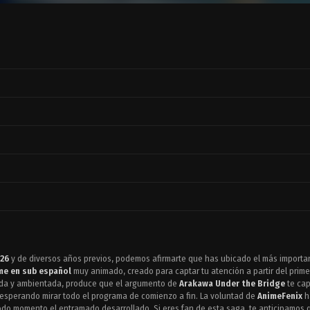
026
y de diversos años previos, podemos afirmarte que has ubicado el más important
me en sub español
muy animado, creado para captar tu atención a partir del prime
cida y ambientada, produce que el argumento de
Arakawa Under the Bridge
te cap
, esperando mirar todo el programa de comienzo a fin. La voluntad de
AnimeFenix
h
 todo momento el entramado desarrollado. Si eres fan de esta saga, te anticipamos 