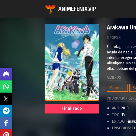
ANIMEFENIX.VIP
Arakawa Un
SINOPSIS
El protagonista e
ayuda de nadie. U
intenta recoger s
alienígena. No sa
ella... debajo del
GÉNEROS
Comedia
R
INFORMACIÓN GENE
AÑO:
2010
Finalizado
TIPO:
TV
ESTADO:
Final
EPISODIOS:
13