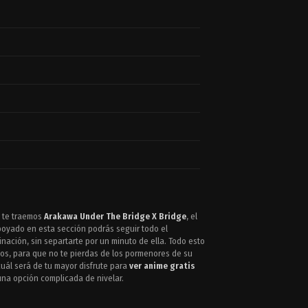
, te traemos
Arakawa Under The Bridge X Bridge
, el
Apoyado en esta sección podrás seguir todo el
nación, sin separtarte por un minuto de ella. Todo esto
los, para que no te pierdas de los pormenores de su
cuál será de tu mayor disfrute para
ver anime gratis
una opción complicada de nivelar.