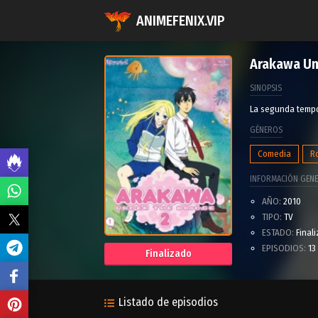
ANIMEFENIX.VIP
Arakawa Un
SINOPSIS
La segunda tempo
GÉNEROS
Comedia
R
INFORMACIÓN GENE
AÑO:
2010
TIPO:
TV
ESTADO:
Final
EPISODIOS:
13
Finalizado
Listado de episodios