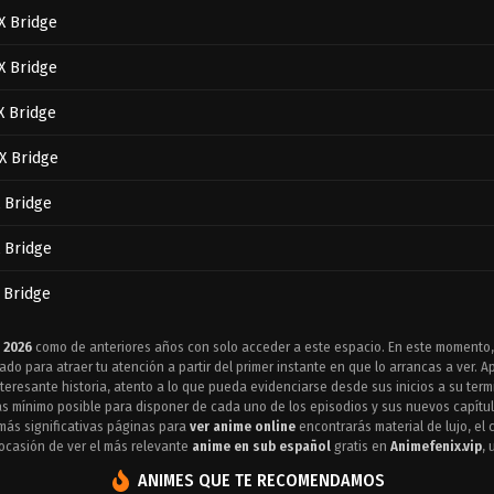
X Bridge
X Bridge
X Bridge
X Bridge
 Bridge
 Bridge
 Bridge
 Bridge
 2026
como de anteriores años con solo acceder a este espacio. En este momento
do para atraer tu atención a partir del primer instante en que lo arrancas a ver. 
 Bridge
resante historia, atento a lo que pueda evidenciarse desde sus inicios a su termi
ás mínimo posible para disponer de cada uno de los episodios y sus nuevos capítu
 más significativas páginas para
ver anime online
encontrarás material de lujo, el 
 Bridge
 ocasión de ver el más relevante
anime en sub español
gratis en
Animefenix.vip
, 
 Bridge
ANIMES QUE TE RECOMENDAMOS