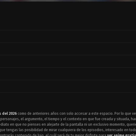
 del 2026
como de anteriores años con solo accesar a este espacio. Por lo que v
 personajes, el argumento, el tiempo y el contexto en que fue creada y situada, ha
diato en que no pienses en alejarte de la pantalla ni un exclusivo momento, quer
ue tengas las posibilidad de mirar cualquiera de los episodios, interesado en todo
ntrarás contenido de lujo, el cuál será de tu mejor disfrute para
ver anime grati