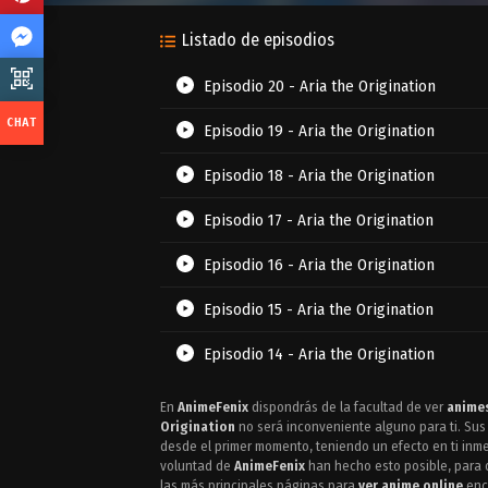
Listado de episodios
Episodio 20 - Aria the Origination
Episodio 19 - Aria the Origination
Episodio 18 - Aria the Origination
Episodio 17 - Aria the Origination
Episodio 16 - Aria the Origination
Episodio 15 - Aria the Origination
Episodio 14 - Aria the Origination
Episodio 13 - Aria the Origination
En
AnimeFenix
dispondrás de la facultad de ver
animes
Origination
no será inconveniente alguno para ti. Sus
Episodio 12 - Aria the Origination
desde el primer momento, teniendo un efecto en ti inme
voluntad de
AnimeFenix
han hecho esto posible, para q
las más principales páginas para
ver anime online
enco