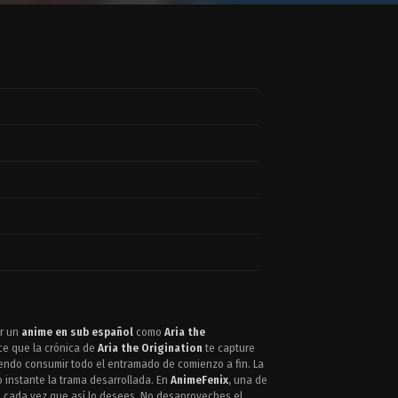
er un
anime en sub español
como
Aria the
ce que la crónica de
Aria the Origination
te capture
iendo consumir todo el entramado de comienzo a fin. La
 instante la trama desarrollada. En
AnimeFenix
, una de
s
cada vez que así lo desees. No desaproveches el