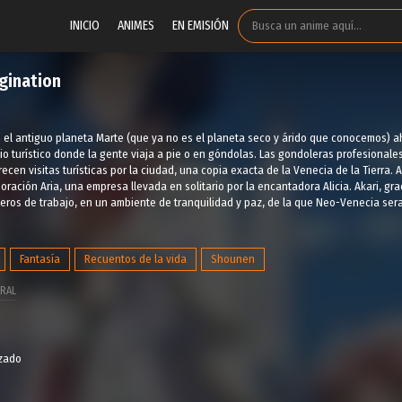
INICIO
ANIMES
EN EMISIÓN
igination
n el antiguo planeta Marte (que ya no es el planeta seco y árido que conocemos)
io turístico donde la gente viaja a pie o en góndolas. Las gondoleras profesional
frecen visitas turísticas por la ciudad, una copia exacta de la Venecia de la Tierra
poración Aria, una empresa llevada en solitario por la encantadora Alicia. Akari, gr
eros de trabajo, en un ambiente de tranquilidad y paz, de la que Neo-Venecia sera
Fantasía
Recuentos de la vida
Shounen
RAL
izado