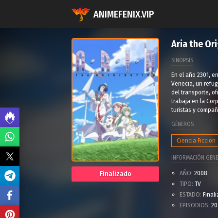
ANIMEFENIX.VIP
Aria the Or
SINOPSIS
En el año 2301, e
Venecia, un refug
del transporte, o
trabaja en la Cor
turistas y compañ
GÉNEROS
Ciencia Ficción
INFORMACIÓN GENE
AÑO:
2008
Finalizado
TIPO:
TV
ESTADO:
Final
EPISODIOS:
20