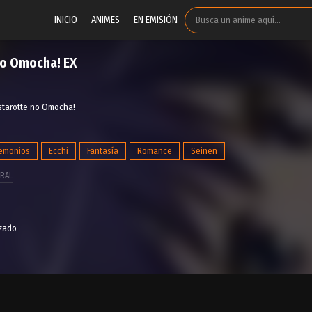
INICIO
ANIMES
EN EMISIÓN
no Omocha! EX
Astarotte no Omocha!
emonios
Ecchi
Fantasía
Romance
Seinen
RAL
izado