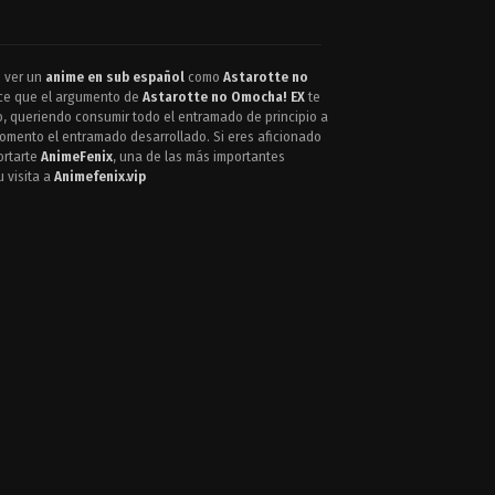
e ver un
anime en sub español
como
Astarotte no
duce que el argumento de
Astarotte no Omocha! EX
te
o, queriendo consumir todo el entramado de principio a
momento el entramado desarrollado. Si eres aficionado
ortarte
AnimeFenix
, una de las más importantes
u visita a
Animefenix.vip