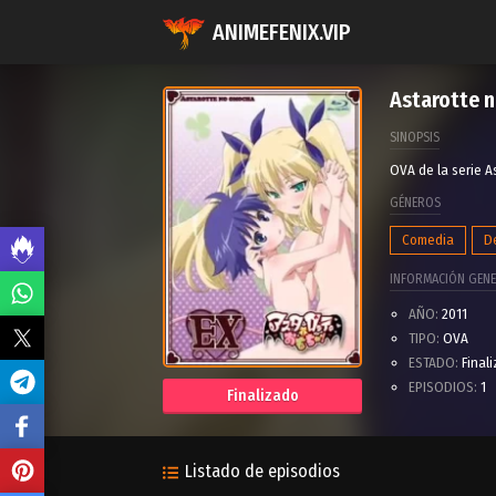
ANIMEFENIX.VIP
Astarotte 
SINOPSIS
OVA de la serie 
GÉNEROS
Comedia
D
INFORMACIÓN GENE
AÑO:
2011
TIPO:
OVA
ESTADO:
Final
EPISODIOS:
1
Finalizado
Listado de episodios