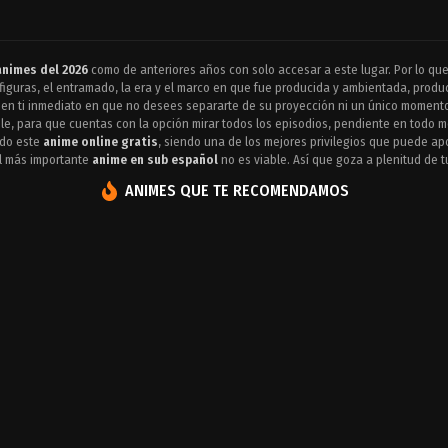
animes del 2026
como de anteriores años con solo accesar a este lugar. Por lo qu
 figuras, el entramado, la era y el marco en que fue producida y ambientada, pro
to en ti inmediato en que no desees separarte de su proyección ni un único moment
le, para que cuentas con la opción mirar todos los episodios, pendiente en todo 
ndo este
anime online gratis
, siendo una de los mejores privilegios que puede ap
el más importante
anime en sub español
no es viable. Así que goza a plenitud de t
ANIMES QUE TE RECOMENDAMOS