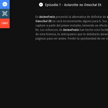
Episodio 1 - Astarotte no Omocha! EX
En
AnimeFenix
poseerás la alternativa de disfrutar de
Omocha! EX
no será inconveniente alguno para ti. Sus
capture a partir del primer instante, teniendo un efec
fin. Los esfuerzos de
AnimeFenix
han hecho esto factib
de esta historia, te anticipamos que te deleitarás mira
páginas para ver anime. Perder la oportunidad de ver 