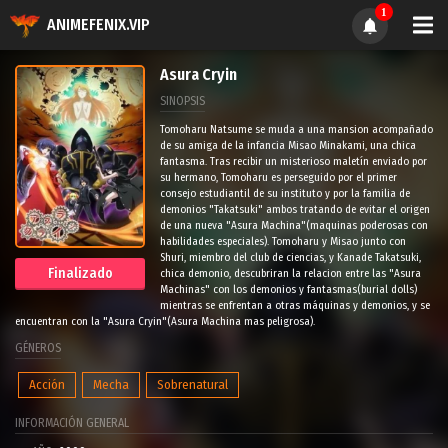
1
ANIMEFENIX.VIP
Asura Cryin
SINOPSIS
Tomoharu Natsume se muda a una mansion acompañado
de su amiga de la infancia Misao Minakami, una chica
fantasma. Tras recibir un misterioso maletín enviado por
su hermano, Tomoharu es perseguido por el primer
consejo estudiantil de su instituto y por la familia de
demonios "Takatsuki" ambos tratando de evitar el origen
de una nueva "Asura Machina"(maquinas poderosas con
habilidades especiales). Tomoharu y Misao junto con
Shuri, miembro del club de ciencias, y Kanade Takatsuki,
Finalizado
chica demonio, descubriran la relacion entre las "Asura
Machinas" con los demonios y fantasmas(burial dolls)
mientras se enfrentan a otras máquinas y demonios, y se
encuentran con la "Asura Cryin"(Asura Machina mas peligrosa).
GÉNEROS
Acción
Mecha
Sobrenatural
INFORMACIÓN GENERAL