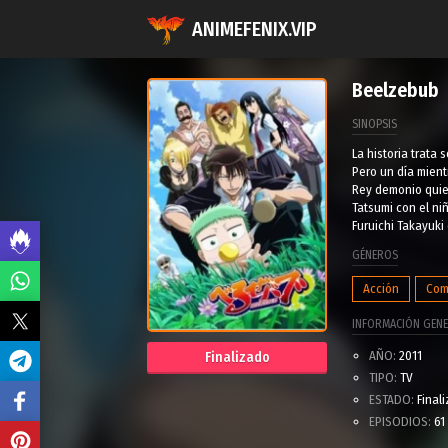
ANIMEFENIX.VIP
Beelzebub
SINOPSIS
La historia trata
Pero un día mientr
Rey demonio quien 
Tatsumi con el ni
Furuichi Takayuki
GÉNEROS
Acción
Com
INFORMACIÓN GENE
AÑO:
2011
Finalizado
TIPO:
TV
ESTADO:
Final
EPISODIOS:
61