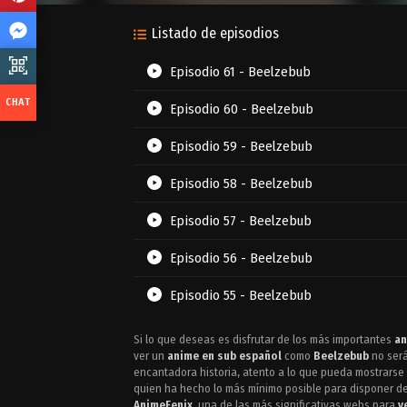
Listado de episodios
Episodio 61 - Beelzebub
Episodio 60 - Beelzebub
Episodio 59 - Beelzebub
Episodio 58 - Beelzebub
Episodio 57 - Beelzebub
Episodio 56 - Beelzebub
Episodio 55 - Beelzebub
Episodio 54 - Beelzebub
Si lo que deseas es disfrutar de los más importantes
an
ver un
anime en sub español
como
Beelzebub
no será
Episodio 53 - Beelzebub
encantadora historia, atento a lo que pueda mostrarse d
quien ha hecho lo más mínimo posible para disponer de 
AnimeFenix
, una de las más significativas webs para
v