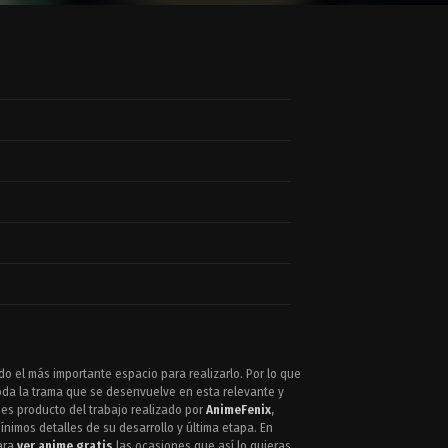
 el más importante espacio para realizarlo. Por lo que
toda la trama que se desenvuelve en esta relevante y
 es producto del trabajo realizado por
AnimeFenix
,
nimos detalles de su desarrollo y última etapa. En
para
ver anime gratis
las ocasiones que así lo quieras.