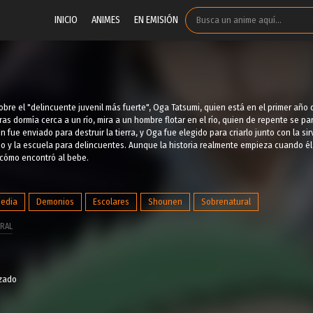
INICIO
ANIMES
EN EMISIÓN
 sobre el "delincuente juvenil más fuerte", Oga Tatsumi, quien está en el primer año
as dormía cerca a un río, mira a un hombre flotar en el río, quien de repente se par
fue enviado para destruir la tierra, y Oga fue elegido para criarlo junto con la sir
ño y la escuela para delincuentes. Aunque la historia realmente empieza cuando él
 cómo encontró al bebe.
edia
Demonios
Escolares
Shounen
Sobrenatural
RAL
izado