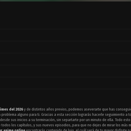
imes del 2026
y de distintos años previos, podemos aseverarte que has conseguido
 problema alguno para ti. Gracias a esta sección lograrás hacerle seguimiento a 
esde sus inicios a su terminación, sin separtarte por un minuto de ella. Todo esto
todos los capítulos, y sus nuevos episodios, para que no dejes de mirar los más mí
er anime online
encontrarás contenido de lujo, el cuál será de tu mayor disfrute 