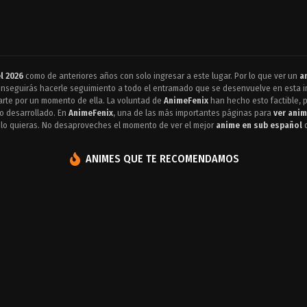
l 2026
como de anteriores años con solo ingresar a este lugar. Por lo que ver un
a
conseguirás hacerle seguimiento a todo el entramado que se desenvuelve en esta im
tarte por un momento de ella. La voluntad de
AnimeFenix
han hecho esto factible, p
o desarrollado. En
AnimeFenix
, una de las más importantes páginas para
ver anim
 lo quieras. No desaproveches el momento de ver el mejor
anime en sub español
d
ANIMES QUE TE RECOMENDAMOS