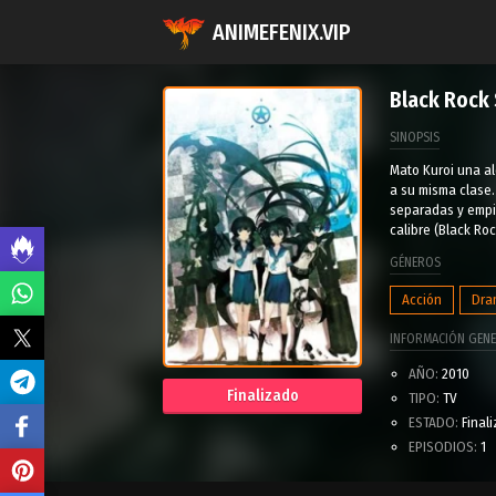
ANIMEFENIX.VIP
Black Rock
SINOPSIS
Mato Kuroi una al
a su misma clase.
separadas y empie
calibre (Black Ro
GÉNEROS
Acción
Dra
INFORMACIÓN GENE
AÑO:
2010
Finalizado
TIPO:
TV
ESTADO:
Final
EPISODIOS:
1