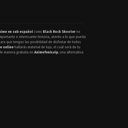
nime en sub español
como
Black Rock Shooter
no
portante e interesante historia, atento a lo que pueda
ara que tengas las posibilidad de disfrutar de todos
e online
hallarás material de lujo, el cuál será de tu
e manera gratuita en
Animefenix.vip
, una alternativa