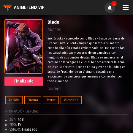
1
ANIMEFENIX.VIP
Blade
SINOPSIS
Eric Brooks - conocido como Blade - busca vengarse de
Deacon Frost, el lord vampiro que mató a su madre
cuando ella aún estaba embarazada de Eric. Con todas
las características y poderes de un vampiro y con
ninguno de sus puntos débiles, Blade se embarca en el
camino de la venganza el cual lo hace recorrer la zona
del Asia Sudoriental (sur de China y este de la India), en
busca de Frost, donde en Vietnam, descubre una
asociación de vampiros que amenaza con acabar con
Finalizado
todo el mundo.
GÉNEROS
Acción
Drama
Terror
Vampiros
INFORMACIÓN GENERAL
AÑO:
2011
TIPO:
TV
ESTADO:
Finalizado