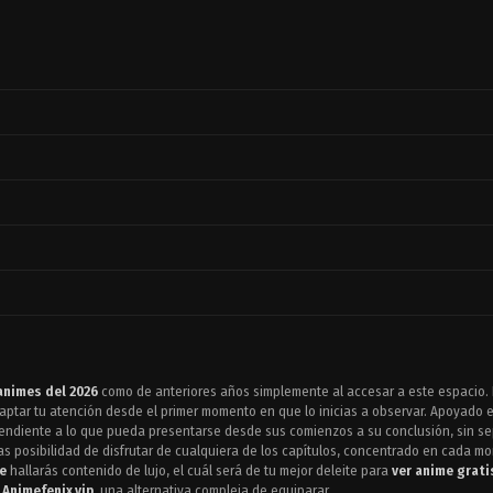
animes del 2026
como de anteriores años simplemente al accesar a este espacio.
ptar tu atención desde el primer momento en que lo inicias a observar. Apoyado e
 pendiente a lo que pueda presentarse desde sus comienzos a su conclusión, sin sep
s posibilidad de disfrutar de cualquiera de los capítulos, concentrado en cada 
e
hallarás contenido de lujo, el cuál será de tu mejor deleite para
ver anime grati
n
Animefenix.vip
, una alternativa compleja de equiparar.