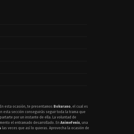
 En esta ocasión, te presentamos
Bokurano
, el cual es
n esta sección conseguirás seguir toda la trama que
artarte por un instante de ella. La voluntad de
momento el entramado desarrollado. En
AnimeFenix
, una
s
las veces que así lo quieras. Aprovecha la ocasión de