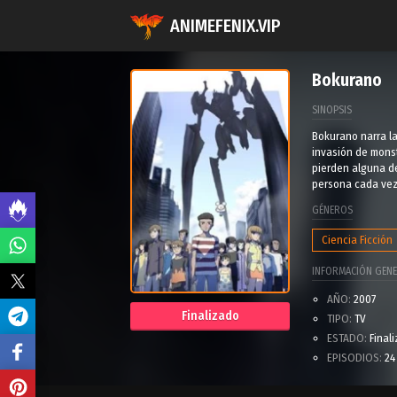
ANIMEFENIX.VIP
Bokurano
SINOPSIS
Bokurano narra la
invasión de monst
pierden alguna de
persona cada vez,
GÉNEROS
Ciencia Ficción
INFORMACIÓN GENE
AÑO:
2007
Finalizado
TIPO:
TV
ESTADO:
Final
EPISODIOS:
24