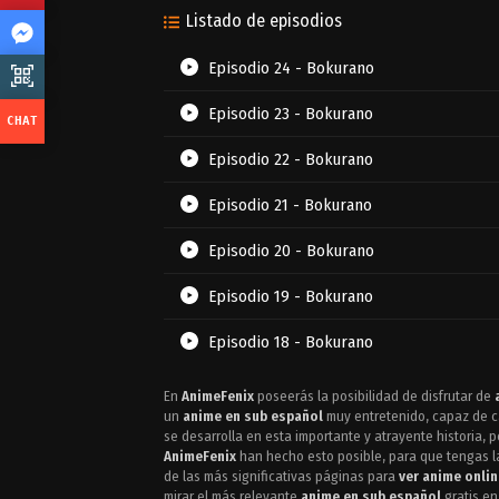
Listado de episodios
Episodio 24 - Bokurano
Episodio 23 - Bokurano
Episodio 22 - Bokurano
Episodio 21 - Bokurano
Episodio 20 - Bokurano
Episodio 19 - Bokurano
Episodio 18 - Bokurano
Episodio 17 - Bokurano
En
AnimeFenix
poseerás la posibilidad de disfrutar de
un
anime en sub español
muy entretenido, capaz de ca
Episodio 16 - Bokurano
se desarrolla en esta importante y atrayente historia,
AnimeFenix
han hecho esto posible, para que tengas la
de las más significativas páginas para
ver anime onlin
Episodio 15 - Bokurano
mirar el más relevante
anime en sub español
gratis e