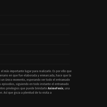
el más importante lugar para realizarlo. Es por ello que
scenario en que fue elaborada y enmarcada, hace que la
a ni un único momento, esperando ver todo el entramado
os episodios, siguiendo en todo instante el entramado
antes privilegios que puede brindarte
AnimeFenix
, una
. Así que goza a plenitud de tu visita a