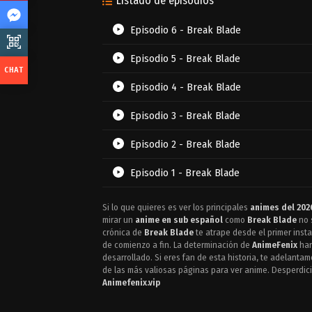
Listado de episodios
Episodio 6 - Break Blade
Episodio 5 - Break Blade
Episodio 4 - Break Blade
Episodio 3 - Break Blade
Episodio 2 - Break Blade
Episodio 1 - Break Blade
Si lo que quieres es ver los principales
animes del 202
mirar un
anime en sub español
como
Break Blade
no 
crónica de
Break Blade
te atrape desde el primer inst
de comienzo a fin. La determinación de
AnimeFenix
han
desarrollado. Si eres fan de esta historia, te adelanta
de las más valiosas páginas para ver anime. Desperdici
Animefenix.vip