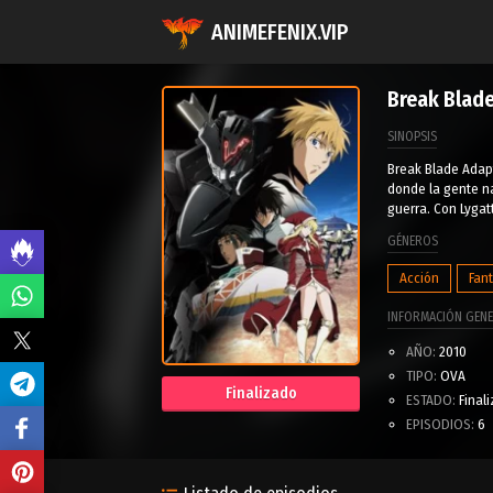
ANIMEFENIX.VIP
Break Blad
SINOPSIS
Break Blade Adapt
donde la gente na
guerra. Con Lygat
GÉNEROS
Acción
Fan
INFORMACIÓN GENE
AÑO:
2010
TIPO:
OVA
Finalizado
ESTADO:
Final
EPISODIOS:
6