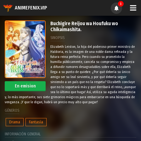
1
ANIMEFENIX.VIP
Buchigire Reijou wa Houfuku wo
Chikaimashita.
SINOPSIS
Elizabeth Leiston, la hija del poderoso primer ministro de
Haldoria, es la imagen de una noble dama refinada y la
futura reina perfecta. Pero cuando su prometido la
humilla públicamente, cancela su compromiso y empieza
a difundir rumores desagradables sobre ella, Elizabeth
llega a su punto de quiebre. ¿Por qué debería su único
amigo ser su leal sirvienta, y por qué debería seguir
sirviendo a un país que no la respeta? Elizabeth concluye
En emision
que no lo soportará más y que derribará el reino, ¡aunque
sea lo último que haga! Así, utiliza su aguda inteligencia
y, lo más importante, sus siete grimorios mágicos para embarcarse en una búsqueda de
venganza. ¡Y que le digan, habrá un precio muy alto que pagar!
GÉNEROS
Drama
Fantasía
INFORMACIÓN GENERAL