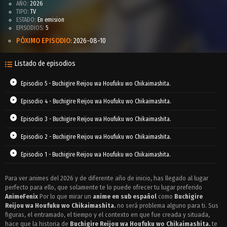
AÑO:
2026
TIPO:
TV
ESTADO:
En emision
EPISODIOS:
5
PÓXIMO EPISODIO:
2026-08-10
Listado de episodios
Episodio 5 - Buchigire Reijou wa Houfuku wo Chikaimashita.
Episodio 4 - Buchigire Reijou wa Houfuku wo Chikaimashita.
Episodio 3 - Buchigire Reijou wa Houfuku wo Chikaimashita.
Episodio 2 - Buchigire Reijou wa Houfuku wo Chikaimashita.
Episodio 1 - Buchigire Reijou wa Houfuku wo Chikaimashita.
Para ver animes del 2026 y de diferente año de inicio, has llegado al lugar
perfecto para ello, que solamente te lo puede ofrecer tu lugar preferido
AnimeFenix
Por lo que mirar un
anime en sub español
como
Buchigire
Reijou wa Houfuku wo Chikaimashita.
no será problema alguno para ti. Sus
figuras, el entramado, el tiempo y el contexto en que fue creada y situada,
hace que la historia de
Buchigire Reijou wa Houfuku wo Chikaimashita.
te