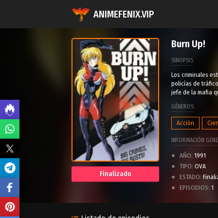
ANIMEFENIX.VIP
Burn Up!
SINOPSIS
Los criminales es
policías de tráfi
jefe de la mafia 
GÉNEROS
Acción
Cien
INFORMACIÓN GENE
AÑO:
1991
TIPO:
OVA
Finalizado
ESTADO:
Final
EPISODIOS:
1