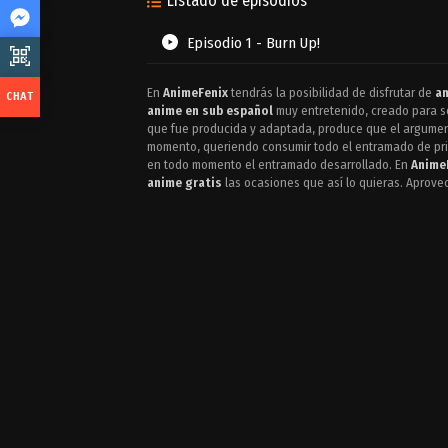
Listado de episodios
Episodio 1 - Burn Up!
En
AnimeFenix
tendrás la posibilidad de disfrutar de
an
anime en sub español
muy entretenido, creado para se
que fue producida y adaptada, produce que el argume
momento, queriendo consumir todo el entramado de prin
en todo momento el entramado desarrollado. En
Anime
anime gratis
las ocasiones que así lo quieras. Aprove