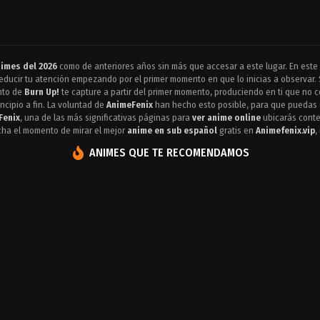
imes del 2026
como de anteriores años sin más que accesar a este lugar. En es
ducir tu atención empezando por el primer momento en que lo inicias a observar. S
nto de
Burn Up!
te capture a partir del primer momento, produciendo en ti que no c
cipio a fin. La voluntad de
AnimeFenix
han hecho esto posible, para que puedas d
Fenix
, una de las más significativas páginas para
ver anime online
ubicarás conten
cha el momento de mirar el mejor
anime en sub español
gratis en
Animefenix.vip
,
ANIMES QUE TE RECOMENDAMOS