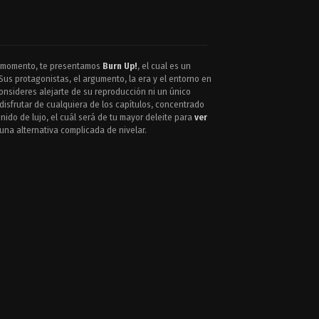
te momento, te presentamos
Burn Up!
, el cual es un
us protagonistas, el argumento, la era y el entorno en
onsideres alejarte de su reproducción ni un único
isfrutar de cualquiera de los capítulos, concentrado
ido de lujo, el cuál será de tu mayor deleite para
ver
 una alternativa complicada de nivelar.