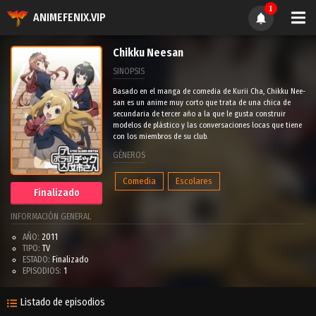
1
ANIMEFENIX.VIP
Chikku Neesan
SINOPSIS
Basado en el manga de comedia de Kurii Cha, Chikku Nee-
san es un anime muy corto que trata de una chica de
secundaria de tercer año a la que le gusta construir
modelos de plástico y las conversaciones locas que tiene
con los miembros de su club.
GÉNEROS
Comedia
Escolares
Finalizado
INFORMACIÓN GENERAL
AÑO:
2011
TIPO:
TV
ESTADO:
Finalizado
EPISODIOS:
1
Listado de episodios