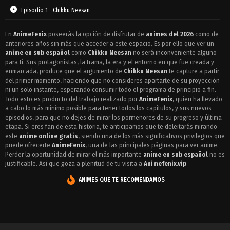
Episodio 1 - Chikku Neesan
En
AnimeFenix
poseerás la opción de disfrutar de
animes del 2026
como de
anteriores años sin más que acceder a este espacio. Es por ello que ver un
anime en sub español
como
Chikku Neesan
no será inconveniente alguno
para ti. Sus protagonistas, la trama, la era y el entorno en que fue creada y
enmarcada, produce que el argumento de
Chikku Neesan
te capture a partir
del primer momento, haciendo que no consideres apartarte de su proyección
ni un solo instante, esperando consumir todo el programa de principio a fin.
Todo esto es producto del trabajo realizado por
AnimeFenix
, quien ha llevado
a cabo lo más mínimo posible para tener todos los capítulos, y sus nuevos
episodios, para que no dejes de mirar los pormenores de su progreso y última
etapa. Si eres fan de esta historia, te anticipamos que te deleitarás mirando
este
anime online gratis
, siendo una de los más significativos privilegios que
puede ofrecerte
AnimeFenix
, una de las principales páginas para ver anime.
Perder la oportunidad de mirar el más importante
anime en sub español
no es
justificable. Así que goza a plenitud de tu visita a
Animefenix.vip
ANIMES QUE TE RECOMENDAMOS