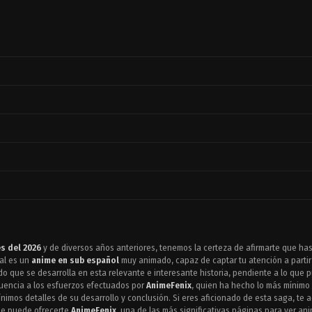
s del 2026
y de diversos años anteriores, tenemos la certeza de afirmarte que has
ual es un
anime en sub español
muy animado, capaz de captar tu atención a partir
o que se desarrolla en esta relevante e interesante historia, pendiente a lo que 
uencia a los esfuerzos efectuados por
AnimeFenix
, quien ha hecho lo más mínimo 
nimos detalles de su desarrollo y conclusión. Si eres aficionado de esta saga, te
que puede ofrecerte
AnimeFenix
, una de las más significativas páginas para ver an