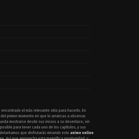
 encontrado el más relevante sitio para hacerlo. En
 del primer momento en que lo arrancas a observar.
pueda mostrarse desde sus inicios a su desenlace, sin
posible para tener cada uno de los capítulos, y sus
 adelantamos que disfrutarás mirando este
anime online
ime. Así que aprovecha esta magnìfica oportunidad, y