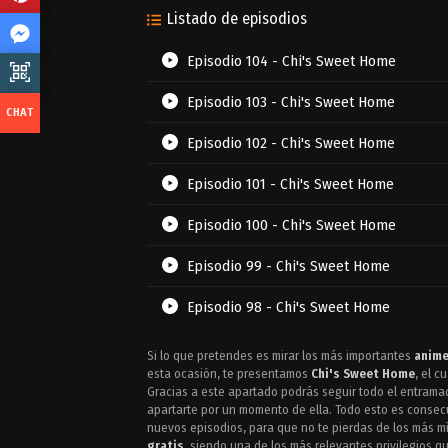
Listado de episodios
Episodio 104 - Chi's Sweet Home
Episodio 103 - Chi's Sweet Home
Episodio 102 - Chi's Sweet Home
Episodio 101 - Chi's Sweet Home
Episodio 100 - Chi's Sweet Home
Episodio 99 - Chi's Sweet Home
Episodio 98 - Chi's Sweet Home
Episodio 97 - Chi's Sweet Home
Si lo que pretendes es mirar los más importantes
anime
esta ocasión, te presentamos
Chi's Sweet Home
, el c
Episodio 96 - Chi's Sweet Home
Gracias a este apartado podrás seguir todo el entramad
apartarte por un momento de ella. Todo esto es consec
nuevos episodios, para que no te pierdas de los más mí
Episodio 95 - Chi's Sweet Home
gratis
, siendo una de los más relevantes privilegios 