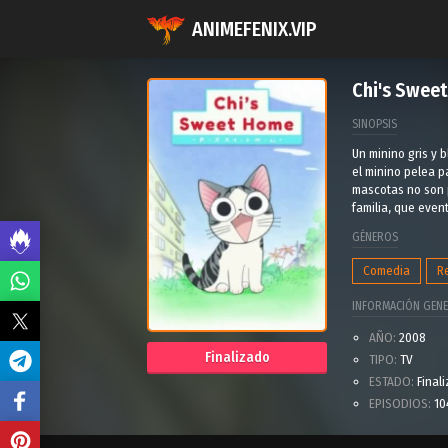
ANIMEFENIX.VIP
Chi's Swee
SINOPSIS
Un minino gris y 
el minino pelea p
mascotas no son p
familia, que eve
GÉNEROS
Comedia
R
INFORMACIÓN GENE
AÑO:
2008
Finalizado
TIPO:
TV
ESTADO:
Final
EPISODIOS:
10