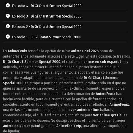
Episodio 4 - Di Gi Charat Summer Special 2000
Episodio 3 - Di Gi Charat Summer Special 2000
Episodio 2 - Di Gi Charat Summer Special 2000
Episodio 1 - Di Gi Charat Summer Special 2000
En
AnimeFenix
tendrás la opción de mirar
animes del 2026
como de
anteriores años solamente al accesar a este lugar. En esta ocasión, te traemos
Di Gi Charat Summer Special 2000
, el cual es un
anime en sub español
muy
animado, capaz de atraer tu atención desde el primer instante en que lo
comienzas a ver. Sus figuras, el argumento, la época y el marco en que fue
producida y adaptada, hace que el argumento de
Di Gi Charat Summer
Special 2000
te atrape a partir del primer instante, produciendo en ti que no
quieras apartarte de su proyección ni un exclusivo momento, esperando ver
todo el entramado de principio a fin. La determinación de
AnimeFenix
han
hecho esto factible, para que cuentas con la opción disfrutar de todos los
capítulos, atento en todo momento el entramado desarrollado. En
AnimeFenix
,
una de las más importantes páginas para
ver anime online
hallarás
contenido de lujo, el cuál será de tu mejor disfrute para
ver anime gratis
las
ocasiones que así lo desees. No desaproveches el momento de ver el mejor
anime en sub español
gratis en
Animefenix.vip
, una alternativa improbable
de igualar.