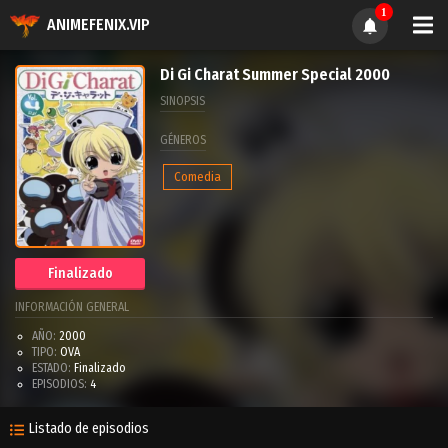
1
ANIMEFENIX.VIP
Di Gi Charat Summer Special 2000
SINOPSIS
GÉNEROS
Comedia
Finalizado
INFORMACIÓN GENERAL
AÑO:
2000
TIPO:
OVA
ESTADO:
Finalizado
EPISODIOS:
4
Listado de episodios