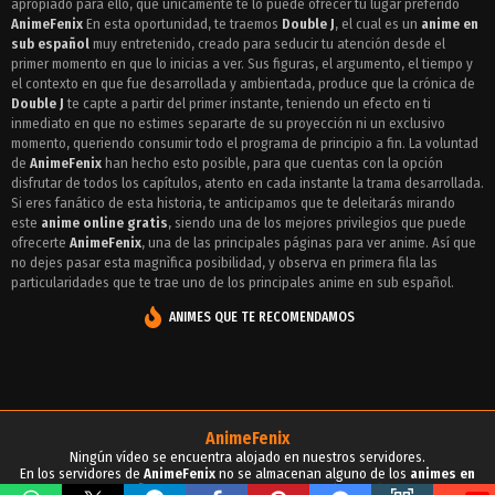
apropiado para ello, que unicamente te lo puede ofrecer tu lugar preferido
Episodio 2 - Double J
AnimeFenix
En esta oportunidad, te traemos
Double J
, el cual es un
anime en
Episodio 1 - Double J
sub español
muy entretenido, creado para seducir tu atención desde el
primer momento en que lo inicias a ver. Sus figuras, el argumento, el tiempo y
el contexto en que fue desarrollada y ambientada, produce que la crónica de
Double J
te capte a partir del primer instante, teniendo un efecto en ti
inmediato en que no estimes separarte de su proyección ni un exclusivo
momento, queriendo consumir todo el programa de principio a fin. La voluntad
de
AnimeFenix
han hecho esto posible, para que cuentas con la opción
disfrutar de todos los capítulos, atento en cada instante la trama desarrollada.
Si eres fanático de esta historia, te anticipamos que te deleitarás mirando
este
anime online gratis
, siendo una de los mejores privilegios que puede
ofrecerte
AnimeFenix
, una de las principales páginas para ver anime. Así que
no dejes pasar esta magnìfica posibilidad, y observa en primera fila las
particularidades que te trae uno de los principales anime en sub español.
ANIMES QUE TE RECOMENDAMOS
AnimeFenix
Ningún vídeo se encuentra alojado en nuestros servidores.
En los servidores de
AnimeFenix
no se almacenan alguno de los
animes en
sub español
, para tu conocimiento y demás propósitos.