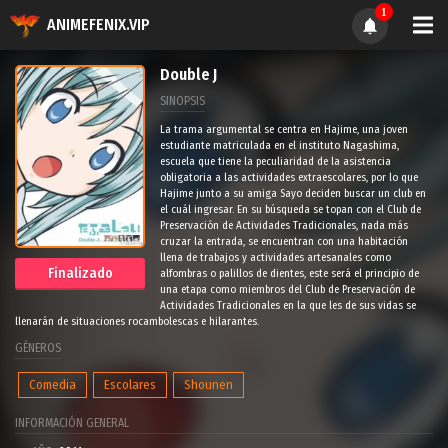
1
ANIMEFENIX.VIP
Double J
SINOPSIS
La trama argumental se centra en Hajime, una joven
estudiante matriculada en el instituto Nagashima,
escuela que tiene la peculiaridad de la asistencia
obligatoria a las actividades extraescolares, por lo que
Hajime junto a su amiga Sayo deciden buscar un club en
el cuál ingresar. En su búsqueda se topan con el Club de
Preservación de Actividades Tradicionales, nada más
cruzar la entrada, se encuentran con una habitación
llena de trabajos y actividades artesanales como
Finalizado
alfombras o palillos de dientes, este será el principio de
una etapa como miembros del Club de Preservación de
Actividades Tradicionales en la que les de sus vidas se
llenarán de situaciones rocambolescas e hilarantes.
GÉNEROS
Comedia
Escolares
Shounen
INFORMACIÓN GENERAL