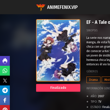
ANIMEFENIX.VIP
EF - A Tale
SINOPSIS
La serie nos narr
manga, de esta f
chica con un gran
de conocer a Kei 
un joven de insti
hermosa chica ley
entonces él vio lo
GÉNEROS
Drama
Mist
Finalizado
INFORMACIÓN GENE
AÑO:
2007
TIPO:
TV
ESTADO:
Final