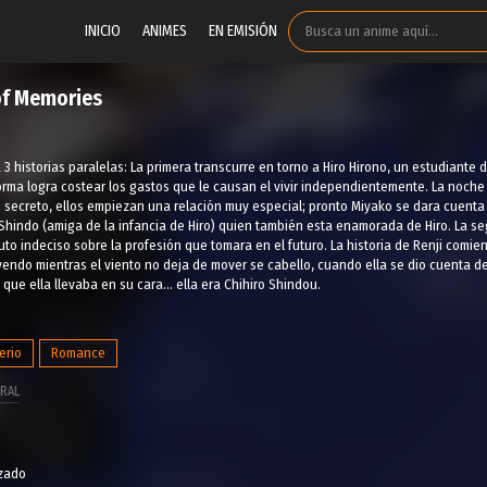
INICIO
ANIMES
EN EMISIÓN
 of Memories
a 3 historias paralelas: La primera transcurre en torno a Hiro Hirono, un estudiante
orma logra costear los gastos que le causan el vivir independientemente. La noch
 secreto, ellos empiezan una relación muy especial; pronto Miyako se dara cuenta
Shindo (amiga de la infancia de Hiro) quien también esta enamorada de Hiro. La se
tuto indeciso sobre la profesión que tomara en el futuro. La historia de Renji co
endo mientras el viento no deja de mover se cabello, cuando ella se dio cuenta de 
 que ella llevaba en su cara... ella era Chihiro Shindou.
erio
Romance
RAL
izado