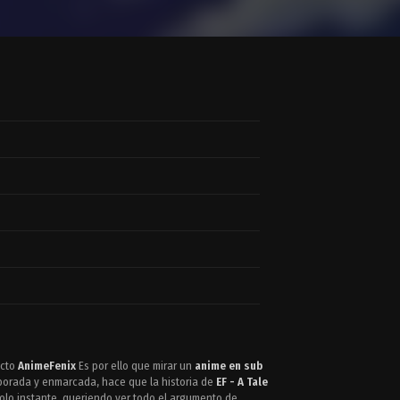
ecto
AnimeFenix
Es por ello que mirar un
anime en sub
aborada y enmarcada, hace que la historia de
EF - A Tale
olo instante, queriendo ver todo el argumento de