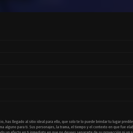
o, has llegado al sitio ideal para ello, que solo te lo puede brindar tu lugar predil
a alguno para ti. Sus personajes, la trama, el tiempo y el contexto en que fue el
do un efecto en ti inmediato en que no desees separarte de su proyección ni un s