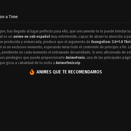
pon a Time
gen, has llegado al lugar perfecto para ello, que unicamente te lo puede brindar tu
ual es un
anime en sub español
muy entretenido, capaz de atraer tu atención a part
 fue producida y enmarcada, produce que el argumento de
Evangelion: 3.0+1.0 Thr
 ni un exclusivo momento, esperando mirar todo el contenido de principio a fin. 
s, pendiente en cada momento el entramado desarrollado. Si eres aficionado de est
tivos privilegios que puede proporcionarte
AnimeFenix
, una de las principales pági
que goza a cabalidad de tu visita a
Animefenix.vip
ANIMES QUE TE RECOMENDAMOS