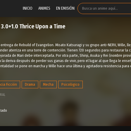
INICIO
ANIMES
EN EMISIÓN
 3.0+1.0 Thrice Upon a Time
 entrega de Rebuild of Evangelion. Misato Katsuragi y su grupo anti-NERV, Wille, lle
under aterriza en una torre de contención. Tienen 720 segundos para restaurar la
orada de Mari debe interceptarla. Por otra parte, Shinji, Asuka y Rei (nombre pro
 a la deriva después de perder sus ganas de vivir, pero el lugar al que llega le ense
ntalidad se pone en marcha y Wille hace una última y agotadora resistencia para ev
cia Ficción
Drama
Mecha
Psicológico
RAL
izado