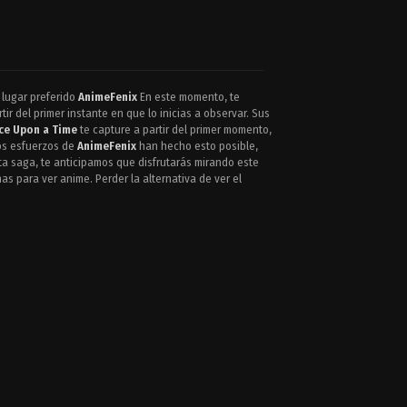
 lugar preferido
AnimeFenix
En este momento, te
ir del primer instante en que lo inicias a observar. Sus
ice Upon a Time
te capture a partir del primer momento,
Los esfuerzos de
AnimeFenix
han hecho esto posible,
a saga, te anticipamos que disfrutarás mirando este
nas para ver anime. Perder la alternativa de ver el