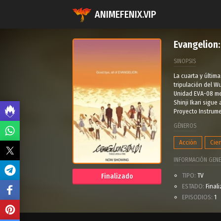
ANIMEFENIX.VIP
Evangelion:
SINOPSIS
La cuarta y última
tripulación del W
Unidad EVA-08 mej
Shinji Ikari sigue
Proyecto Instrume
GÉNEROS
Acción
Cien
INFORMACIÓN GENE
TIPO:
TV
Finalizado
ESTADO:
Final
EPISODIOS:
1