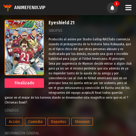
1
ANIMEFENIX.VIP
Eyeshield 21
SINOPSIS
Producido al anime por Studio Gallop NAS.Todo comienza
cuando el protagonista de la historia Sena Kobayaka, que
es el típico chico del que otras personas abusan y es
maltratado por los demás, esconde una gran e increíble
habilidad para jugar al Fútbol Americano. Al principio
Sena por sugerencia de Mamori decide entrar a algún club
para ya no ser el mismo perdedor que era además de ya
no depender tanto de la ayuda de su amiga y por
coincidencia cae al club de fútbol americano que en un
Finalizado
principio Sena no quería entrar por ser violento, pero al
ver el gran entusiasmo y convicción de Kurita uno de los
integrantes del equipo acepta.Al final todos querrán
ganar en el mejor de los torneos donde se desenvuelve esta magnifica serie que es el ?
Chrismas Bowl?.
GÉNEROS
Acción
Comedia
Deportes
Shounen
INFORMACIÓN GENERAL