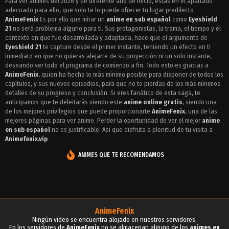
Para ver animes del 2026 y de diferente año de inicio, estas en el apartado
adecuado para ello, que solo te lo puede ofrecer tu lugar predilecto
Episodio 136 - Eyeshield 21
AnimeFenix
Es por ello que mirar un
anime en sub español
como
Eyeshield
Episodio 135 - Eyeshield 21
21
no será problema alguno para ti. Sus protagonistas, la trama, el tiempo y el
contexto en que fue desarrollada y adaptada, hace que el argumento de
Episodio 134 - Eyeshield 21
Eyeshield 21
te capture desde el primer instante, teniendo un efecto en ti
inmediato en que no quieras alejarte de su proyección ni un solo instante,
Episodio 133 - Eyeshield 21
deseando ver todo el programa de comienzo a fin. Todo esto es gracias a
AnimeFenix
, quien ha hecho lo más mínimo posible para disponer de todos los
Episodio 132 - Eyeshield 21
capítulos, y sus nuevos episodios, para que no te pierdas de los más mínimos
detalles de su progreso y conclusión. Si eres fanático de esta saga, te
Episodio 131 - Eyeshield 21
anticipamos que te deleitarás viendo este
anime online gratis
, siendo una
de los mejores privilegios que puede proporcionarte
AnimeFenix
, una de las
Episodio 130 - Eyeshield 21
mejores páginas para ver anime. Perder la oportunidad de ver el mejor
anime
en sub español
no es justificable. Así que disfruta a plenitud de tu visita a
Episodio 129 - Eyeshield 21
Animefenix.vip
Episodio 128 - Eyeshield 21
ANIMES QUE TE RECOMENDAMOS
Episodio 127 - Eyeshield 21
Episodio 126 - Eyeshield 21
Episodio 125 - Eyeshield 21
AnimeFenix
Ningún vídeo se encuentra alojado en nuestros servidores.
Episodio 124 - Eyeshield 21
En los servidores de
AnimeFenix
no se almacenan alguno de los
animes en