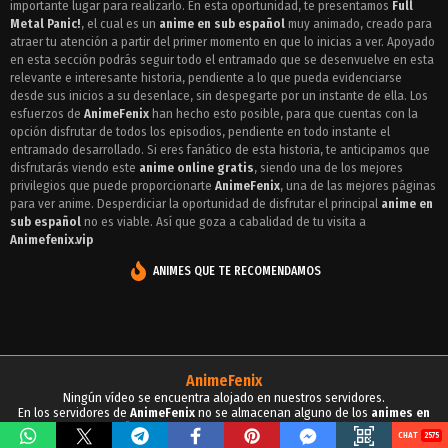
importante lugar para realizarlo. En esta oportunidad, te presentamos
Full
Episodio 14 - Full Metal Panic!
Metal Panic!
, el cual es un
anime en sub español
muy animado, creado para
atraer tu atención a partir del primer momento en que lo inicias a ver. Apoyado
Episodio 13 - Full Metal Panic!
en esta sección podrás seguir todo el entramado que se desenvuelve en esta
relevante e interesante historia, pendiente a lo que pueda evidenciarse
Episodio 12 - Full Metal Panic!
desde sus inicios a su desenlace, sin despegarte por un instante de ella. Los
esfuerzos de
AnimeFenix
han hecho esto posible, para que cuentas con la
Episodio 11 - Full Metal Panic!
opción disfrutar de todos los episodios, pendiente en todo instante el
entramado desarrollado. Si eres fanático de esta historia, te anticipamos que
Episodio 10 - Full Metal Panic!
disfrutarás viendo este
anime online gratis
, siendo una de los mejores
privilegios que puede proporcionarte
AnimeFenix
, una de las mejores páginas
Episodio 9 - Full Metal Panic!
para ver anime. Desperdiciar la oportunidad de disfrutar el principal
anime en
sub español
no es viable. Así que goza a cabalidad de tu visita a
Episodio 8 - Full Metal Panic!
Animefenix.vip
Episodio 7 - Full Metal Panic!
ANIMES QUE TE RECOMENDAMOS
Episodio 6 - Full Metal Panic!
Episodio 5 - Full Metal Panic!
Episodio 4 - Full Metal Panic!
AnimeFenix
Ningún vídeo se encuentra alojado en nuestros servidores.
Episodio 3 - Full Metal Panic!
En los servidores de
AnimeFenix
no se almacenan alguno de los
animes en
sub español
, para tu conocimiento y demás propósitos.
2575
Episodio 2 - Full Metal Panic!