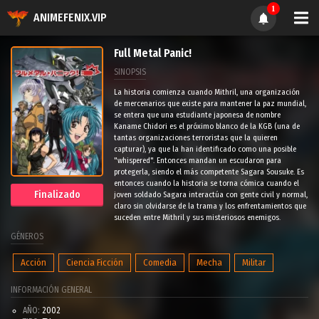
1
ANIMEFENIX.VIP
Full Metal Panic!
SINOPSIS
La historia comienza cuando Mithril, una organización
de mercenarios que existe para mantener la paz mundial,
se entera que una estudiante japonesa de nombre
Kaname Chidori es el próximo blanco de la KGB (una de
tantas organizaciones terroristas que la quieren
capturar), ya que la han identificado como una posible
"whispered". Entonces mandan un escudaron para
protegerla, siendo el más competente Sagara Sousuke. Es
entonces cuando la historia se torna cómica cuando el
Finalizado
joven soldado Sagara interactúa con gente civil y normal,
claro sin olvidarse de la trama y los enfrentamientos que
suceden entre Mithril y sus misteriosos enemigos.
GÉNEROS
Acción
Ciencia Ficción
Comedia
Mecha
Militar
INFORMACIÓN GENERAL
AÑO:
2002