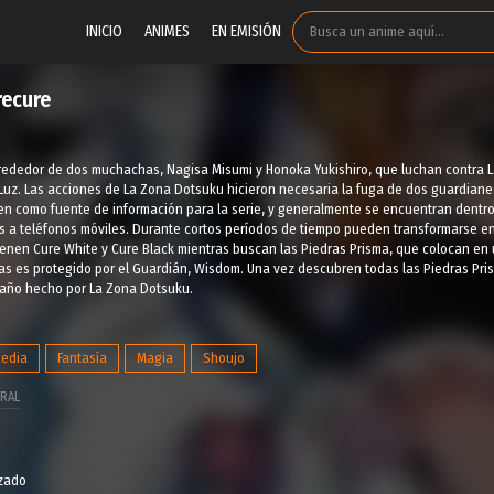
INICIO
ANIMES
EN EMISIÓN
recure
 alrededor de dos muchachas, Nagisa Misumi y Honoka Yukishiro, que luchan contr
a Luz. Las acciones de La Zona Dotsuku hicieron necesaria la fuga de dos guardianes
ven como fuente de información para la serie, y generalmente se encuentran dentro 
s a teléfonos móviles. Durante cortos períodos de tiempo pueden transformarse en
tienen Cure White y Cure Black mientras buscan las Piedras Prisma, que colocan en
s es protegido por el Guardián, Wisdom. Una vez descubren todas las Piedras Prisma,
daño hecho por La Zona Dotsuku.
edia
Fantasía
Magia
Shoujo
RAL
izado