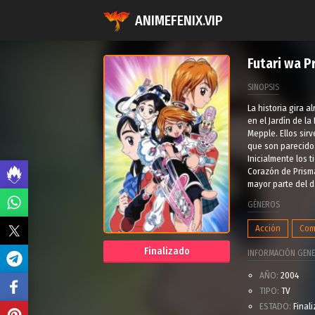
ANIMEFENIX.VIP
Futari wa P
SINOPSIS
La historia gira
en el Jardín de l
Mepple. Ellos sir
que son parecido
Inicialmente los 
Corazón de Prisma
mayor parte del 
GÉNEROS
Acción
Com
Finalizado
INFORMACIÓN GENE
AÑO:
2004
TIPO:
TV
ESTADO:
Final