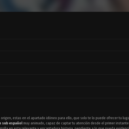
 origen, estas en el apartado idóneo para ello, que solo te lo puede ofrecer tu lug
n sub español
muy animado, capaz de captar tu atención desde el primer instante
rolla en esta relevante y encantadora historia, pendiente a lo que pueda evidenci