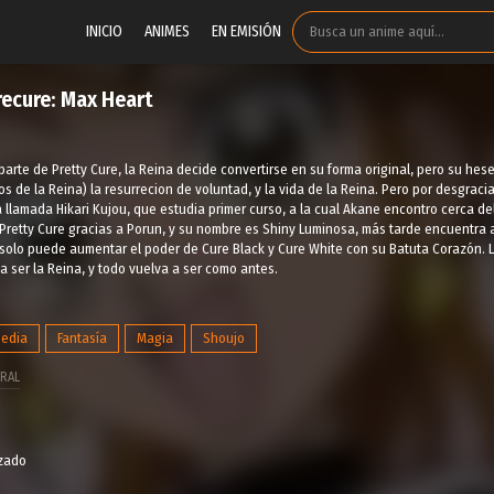
INICIO
ANIMES
EN EMISIÓN
recure: Max Heart
arte de Pretty Cure, la Reina decide convertirse en su forma original, pero su hese
eos de la Reina) la resurrecion de voluntad, y la vida de la Reina. Pero por desgrac
 llamada Hikari Kujou, que estudia primer curso, a la cual Akane encontro cerca del 
Pretty Cure gracias a Porun, y su nombre es Shiny Luminosa, más tarde encuentra 
 solo puede aumentar el poder de Cure Black y Cure White con su Batuta Corazón. La
 a ser la Reina, y todo vuelva a ser como antes.
edia
Fantasía
Magia
Shoujo
RAL
izado