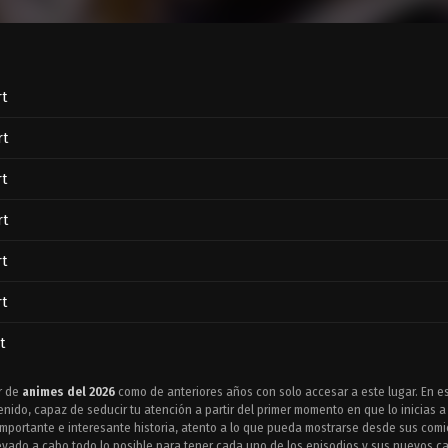
rt
rt
rt
rt
rt
rt
t
rt
r de
animes del 2026
como de anteriores años con solo accesar a este lugar. En 
nido, capaz de seducir tu atención a partir del primer momento en que lo inicias a
rt
importante e interesante historia, atento a lo que pueda mostrarse desde sus com
levado a cabo todo lo posible para tener cada uno de los episodios y sus nuevos c