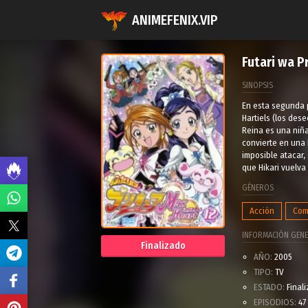
ANIMEFENIX.VIP
Futari wa P
SINOPSIS
En esta segunda p
Hartiels (los des
Reina es una niña
convierte en una 
imposible atacar,
que Hikari vuelva
GÉNEROS
Acción
Com
INFORMACIÓN GENE
Finalizado
AÑO:
2005
TIPO:
TV
ESTADO:
Final
EPISODIOS:
47