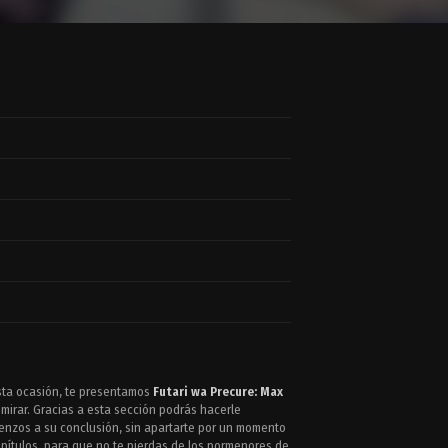
esta ocasión, te presentamos
Futari wa Precure: Max
 mirar. Gracias a esta sección podrás hacerle
ienzos a su conclusión, sin apartarte por un momento
apítulos, para que no te pierdas de los pormenores de