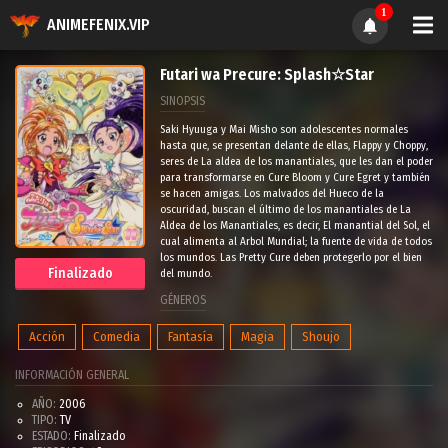
1
ANIMEFENIX.VIP
Futari wa Precure: Splash☆Star
SINOPSIS
Saki Hyuuga y Mai Misho son adolescentes normales
hasta que, se presentan delante de ellas, Flappy y Choppy,
seres de La aldea de los manantiales, que les dan el poder
para transformarse en Cure Bloom y Cure Egret y también
se hacen amigas. Los malvados del Hueco de la
oscuridad, buscan el último de los manantiales de La
Aldea de los Manantiales, es decir, El manantial del Sol, el
cual alimenta al Arbol Mundial; la fuente de vida de todos
los mundos. Las Pretty Cure deben protegerlo por el bien
Finalizado
del mundo.
GÉNEROS
Acción
Comedia
Fantasía
Magia
Shoujo
INFORMACIÓN GENERAL
AÑO:
2006
TIPO:
TV
ESTADO:
Finalizado