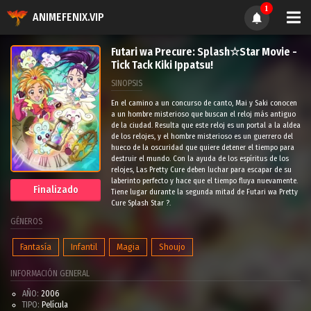
1
ANIMEFENIX.VIP
Futari wa Precure: Splash☆Star Movie -
Tick Tack Kiki Ippatsu!
SINOPSIS
En el camino a un concurso de canto, Mai y Saki conocen
a un hombre misterioso que buscan el reloj más antiguo
de la ciudad. Resulta que este reloj es un portal a la aldea
de los relojes, y el hombre misterioso es un guerrero del
hueco de la oscuridad que quiere detener el tiempo para
destruir el mundo. Con la ayuda de los espíritus de los
relojes, Las Pretty Cure deben luchar para escapar de su
laberinto perfecto y hace que el tiempo fluya nuevamente.
Finalizado
Tiene lugar durante la segunda mitad de Futari wa Pretty
Cure Splash Star ?.
GÉNEROS
Fantasía
Infantil
Magia
Shoujo
INFORMACIÓN GENERAL
AÑO:
2006
TIPO:
Película