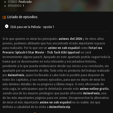
ESTADO:
Finalizado
EPISODIOS:
1
Listado de episodios
Click para ver la Película - opción 1
Si lo que quieres es mirar los principales
animes del 2026
y de otros años
previos, podemos afirmarte que has encontrado el más importante espacio
para realizarlo. Por lo que ver un
anime en sub español
como
Futari wa
Precure: Splash☆Star Movie - Tick Tack Kiki Ippatsu!
no será
inconveniente alguno para ti. Apoyado en este apartado podrás seguir toda la
trama que se desenvuelve en esta relevante y encantadora historia,
pendiente a lo que pueda evidenciarse desde sus inicios a su conclusión, sin
apartarte por un momento de ella. Todo esto es producto del trabajo realizado
por
AnimeFenix
, quien ha llevado a cabo todo lo posible para disponer de
todos los capítulos, y sus nuevos episodios, para que no dejes de mirar los
más mínimos detalles de su progreso y última etapa. Si eres aficionado de
esta saga, te anticipamos que te deleitarás viendo este
anime online gratis
,
siendo una de los mejores privilegios que puede ofrecerte
AnimeFenix
, una
de las más importantes páginas para ver anime. Desaprovechar la alternativa
de mirar el más importante
anime en sub español
no es viable. Así que
disfruta a cabalidad de tu visita a
Animefenix.vip