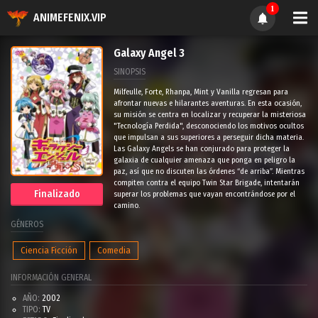
1
ANIMEFENIX.VIP
Galaxy Angel 3
SINOPSIS
Milfeulle, Forte, Rhanpa, Mint y Vanilla regresan para
afrontar nuevas e hilarantes aventuras. En esta ocasión,
su misión se centra en localizar y recuperar la misteriosa
"Tecnología Perdida", desconociendo los motivos ocultos
que impulsan a sus superiores a perseguir dicha materia.
Las Galaxy Angels se han conjurado para proteger la
galaxia de cualquier amenaza que ponga en peligro la
paz, así que no discuten las órdenes “de arriba”. Mientras
compiten contra el equipo Twin Star Brigade, intentarán
Finalizado
superar los problemas que vayan encontrándose por el
camino.
GÉNEROS
Ciencia Ficción
Comedia
INFORMACIÓN GENERAL
AÑO:
2002
TIPO:
TV