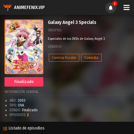
1
ANIMEFENIX.VIP
Galaxy Angel 3 Specials
SINOPSIS
Especiales de los DVDs de Galaxy Angel 3.
GÉNEROS
Ciencia Ficción
Comedia
Finalizado
INFORMACIÓN GENERAL
AÑO:
2003
TIPO:
OVA
ESTADO:
Finalizado
EPISODIOS:
2
Listado de episodios