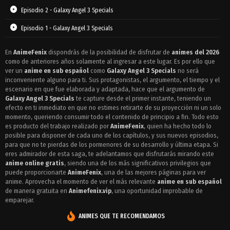
Episodio 2 - Galaxy Angel 3 Specials
Episodio 1 - Galaxy Angel 3 Specials
En
AnimeFenix
dispondrás de la posibilidad de disfrutar de
animes del 2026
como de anteriores años solamente al ingresar a este lugar. Es por ello que
ver un
anime en sub español
como
Galaxy Angel 3 Specials
no será
inconveniente alguno para ti. Sus protagonistas, el argumento, el tiempo y el
escenario en que fue elaborada y adaptada, hace que el argumento de
Galaxy Angel 3 Specials
te capture desde el primer instante, teniendo un
efecto en ti inmediato en que no estimes retirarte de su proyección ni un solo
momento, queriendo consumir todo el contenido de principio a fin. Todo esto
es producto del trabajo realizado por
AnimeFenix
, quien ha hecho todo lo
posible para disponer de cada uno de los capítulos, y sus nuevos episodios,
para que no te pierdas de los pormenores de su desarrollo y última etapa. Si
eres admirador de esta saga, te adelantamos que disfrutarás mirando este
anime online gratis
, siendo una de los más significativos privilegios que
puede proporcionarte
AnimeFenix
, una de las mejores páginas para ver
anime. Aprovecha el momento de ver el más relevante
anime en sub español
de manera gratuita en
Animefenix.vip
, una oportunidad improbable de
emparejar.
ANIMES QUE TE RECOMENDAMOS