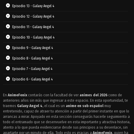
Episodio 13 - Galaxy Angel 4
Episodio 12 - Galaxy Angel 4
Episodio 11 - Galaxy Angel 4
Episodio 10 - Galaxy Angel 4
Episodio 9 - Galaxy Angel 4
Episodio 8 - Galaxy Angel 4
Episodio 7 - Galaxy Angel 4
Episodio 6 - Galaxy Angel 4
Episodio 5 - Galaxy Angel 4
En
AnimeFenix
contarás con la facultad de ver
animes del 2026
como de
anteriores años sin más que ingresar a este espacio. En esta oportunidad, te
Episodio 4 - Galaxy Angel 4
traemos
Galaxy Angel 4
, el cual es un
anime en sub español
muy
Episodio 3 - Galaxy Angel 4
entretenido, capaz de atraer tu atención a partir del primer instante en que lo
arrancas a mirar. Apoyado en esta sección conseguirás hacerle seguimiento a
Episodio 2 - Galaxy Angel 4
todo el entramado que se desenvuelve en esta importante y atractiva historia,
atento a lo que pueda evidenciarse desde sus principios a su desenlace, sin
Episodio 1 - Galaxy Angel 4
apartarte por un minuto de ella. Todo esto es gracias a
AnimeFenix
, quien ha