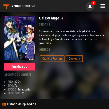
1
ANIMEFENIX.VIP
Galaxy Angel 4
SINOPSIS
Comenzando con la nueva Galaxy Angel, Chitose
Karasuma, el grupo de las Angel sigue en su búsqueda de
la Tecnología Perdida mientras sufren todo tipo de
problemas.
GÉNEROS
Ciencia Ficción
Comedia
Finalizado
INFORMACIÓN GENERAL
AÑO:
2004
TIPO:
TV
ESTADO:
Finalizado
EPISODIOS:
13
Listado de episodios