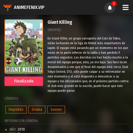
1
ANIMEFENIX.VIP
Giant Killing
SINOPSIS
En Giant Killer, un grupo variopinto del Este de Tokio,
están luchando en la liga de fútbol más importantes de
Japón. El equipo está pasando por un momento en los que
están en la parte inferior de la tabla y han perdido 5
partidos seguidos. Las derrotas no han hecho mucho a la
moral del equipo porque, esta, ya era baja. Sus fans lucen
desanimados y ven que el final del equipo está cerca. East
Tokyo United, ETU, sólo puede culpar a su entrenador en
este momento y el está dispuesto a demostrar a su
Finalizado
equipo y los aficionados que, en el próximo partido contra
el club más grande en la nación, puede hacer que este
equipo puedé ganar.
GÉNEROS
Deportes
Drama
Seinen
INFORMACIÓN GENERAL
AÑO:
2010