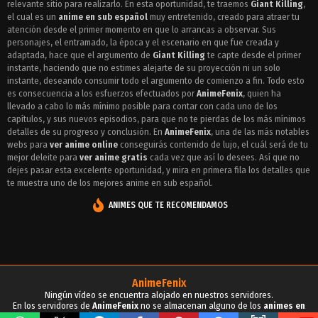
relevante sitio para realizarlo. En esta oportunidad, te traemos
Giant Killing
,
Episodio 16 - Giant Killing
el cual es un
anime en sub español
muy entretenido, creado para atraer tu
atención desde el primer momento en que lo arrancas a observar. Sus
Episodio 15 - Giant Killing
personajes, el entramado, la época y el escenario en que fue creada y
adaptada, hace que el argumento de
Giant Killing
te capte desde el primer
Episodio 14 - Giant Killing
instante, haciendo que no estimes alejarte de su proyección ni un solo
instante, deseando consumir todo el argumento de comienzo a fin. Todo esto
Episodio 13 - Giant Killing
es consecuencia a los esfuerzos efectuados por
AnimeFenix
, quien ha
llevado a cabo lo más mínimo posible para contar con cada uno de los
Episodio 12 - Giant Killing
capítulos, y sus nuevos episodios, para que no te pierdas de los más mínimos
detalles de su progreso y conclusión. En
AnimeFenix
, una de las más notables
Episodio 11 - Giant Killing
webs para
ver anime online
conseguirás contenido de lujo, el cuál será de tu
mejor deleite para
ver anime gratis
cada vez que así lo desees. Así que no
Episodio 10 - Giant Killing
dejes pasar esta excelente oportunidad, y mira en primera fila los detalles que
te muestra uno de los mejores anime en sub español.
Episodio 9 - Giant Killing
ANIMES QUE TE RECOMENDAMOS
Episodio 8 - Giant Killing
Episodio 7 - Giant Killing
Episodio 6 - Giant Killing
AnimeFenix
Episodio 5 - Giant Killing
Ningún vídeo se encuentra alojado en nuestros servidores.
En los servidores de
AnimeFenix
no se almacenan alguno de los
animes en
Episodio 4 - Giant Killing
sub español
, para tu conocimiento y demás propósitos.