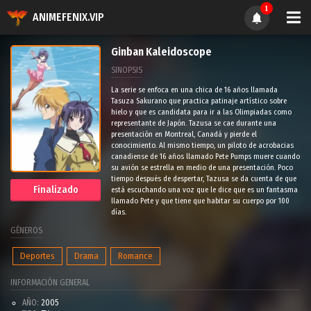
1
ANIMEFENIX.VIP
Ginban Kaleidoscope
SINOPSIS
La serie se enfoca en una chica de 16 años llamada
Tasuza Sakurano que practica patinaje artístico sobre
hielo y que es candidata para ir a las Olimpiadas como
representante de Japón. Tazusa se cae durante una
presentación en Montreal, Canadá y pierde el
conocimiento. Al mismo tiempo, un piloto de acrobacias
canadiense de 16 años llamado Pete Pumps muere cuando
su avión se estrella en medio de una presentación. Poco
tiempo después de despertar, Tazusa se da cuenta de que
Finalizado
está escuchando una voz que le dice que es un fantasma
llamado Pete y que tiene que habitar su cuerpo por 100
días.
GÉNEROS
Deportes
Drama
Romance
INFORMACIÓN GENERAL
AÑO:
2005