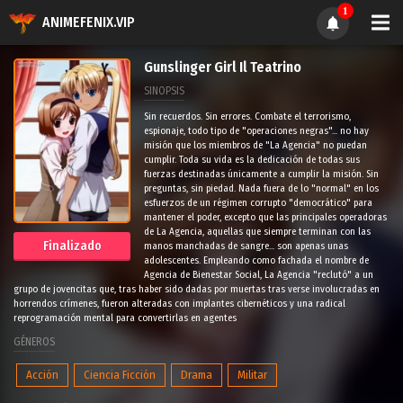
1
ANIMEFENIX.VIP
Gunslinger Girl Il Teatrino
SINOPSIS
Sin recuerdos. Sin errores. Combate el terrorismo,
espionaje, todo tipo de "operaciones negras"... no hay
misión que los miembros de "La Agencia" no puedan
cumplir. Toda su vida es la dedicación de todas sus
fuerzas destinadas únicamente a cumplir la misión. Sin
preguntas, sin piedad. Nada fuera de lo "normal" en los
esfuerzos de un régimen corrupto "democrático" para
mantener el poder, excepto que las principales operadoras
de La Agencia, aquellas que siempre terminan con las
Finalizado
manos manchadas de sangre... son apenas unas
adolescentes. Empleando como fachada el nombre de
Agencia de Bienestar Social, La Agencia "reclutó" a un
grupo de jovencitas que, tras haber sido dadas por muertas tras verse involucradas en
horrendos crímenes, fueron alteradas con implantes cibernéticos y una radical
reprogramación mental para convertirlas en agentes
GÉNEROS
Acción
Ciencia Ficción
Drama
Militar