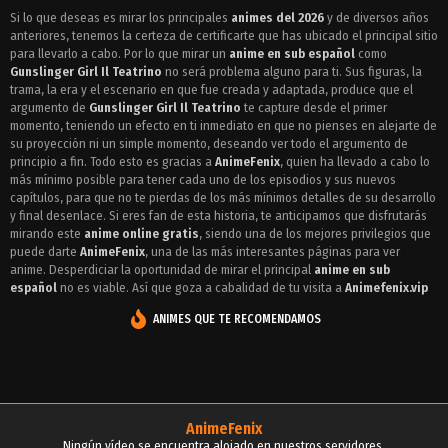
Episodio 5 - Gunslinger Girl Il Teatrino
Si lo que deseas es mirar los principales
animes del 2026
y de diversos años
anteriores, tenemos la certeza de certificarte que has ubicado el principal sitio
Episodio 4 - Gunslinger Girl Il Teatrino
para llevarlo a cabo. Por lo que mirar un
anime en sub español
como
Episodio 3 - Gunslinger Girl Il Teatrino
Gunslinger Girl Il Teatrino
no será problema alguno para ti. Sus figuras, la
trama, la era y el escenario en que fue creada y adaptada, produce que el
Episodio 2 - Gunslinger Girl Il Teatrino
argumento de
Gunslinger Girl Il Teatrino
te capture desde el primer
momento, teniendo un efecto en ti inmediato en que no pienses en alejarte de
Episodio 1 - Gunslinger Girl Il Teatrino
su proyección ni un simple momento, deseando ver todo el argumento de
principio a fin. Todo esto es gracias a
AnimeFenix
, quien ha llevado a cabo lo
más mínimo posible para tener cada uno de los episodios y sus nuevos
capítulos, para que no te pierdas de los más mínimos detalles de su desarrollo
y final desenlace. Si eres fan de esta historia, te anticipamos que disfrutarás
mirando este
anime online gratis
, siendo una de los mejores privilegios que
puede darte
AnimeFenix
, una de las más interesantes páginas para ver
anime. Desperdiciar la oportunidad de mirar el principal
anime en sub
español
no es viable. Así que goza a cabalidad de tu visita a
Animefenix.vip
ANIMES QUE TE RECOMENDAMOS
AnimeFenix
Ningún vídeo se encuentra alojado en nuestros servidores.