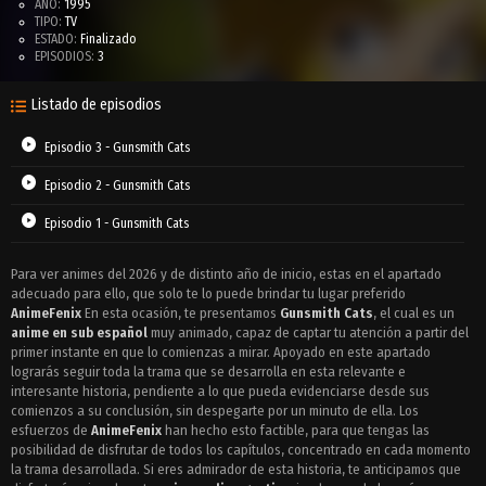
AÑO:
1995
TIPO:
TV
ESTADO:
Finalizado
EPISODIOS:
3
Listado de episodios
Episodio 3 - Gunsmith Cats
Episodio 2 - Gunsmith Cats
Episodio 1 - Gunsmith Cats
Para ver animes del 2026 y de distinto año de inicio, estas en el apartado
adecuado para ello, que solo te lo puede brindar tu lugar preferido
AnimeFenix
En esta ocasión, te presentamos
Gunsmith Cats
, el cual es un
anime en sub español
muy animado, capaz de captar tu atención a partir del
primer instante en que lo comienzas a mirar. Apoyado en este apartado
lograrás seguir toda la trama que se desarrolla en esta relevante e
interesante historia, pendiente a lo que pueda evidenciarse desde sus
comienzos a su conclusión, sin despegarte por un minuto de ella. Los
esfuerzos de
AnimeFenix
han hecho esto factible, para que tengas las
posibilidad de disfrutar de todos los capítulos, concentrado en cada momento
la trama desarrollada. Si eres admirador de esta historia, te anticipamos que