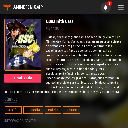
1
ANIMEFENIX.VIP
Gunsmith Cats
SINOPSIS
¡Chicas, pistolas y granadas! Conoce a Rally Vincent y a
Minnie May. Por el día, ellas trabajan en su propia tienda
de armas en Chicago. Por la noche (o durante las
vacaciones y los fines de semana), son un par de
cazarecompensas llamadas Gunsmith Cats. Rally es una
experta en armas de fuego, puede juzgar la condición de
un arma de un solo vistazo, y es una experta tiradora.
Minnie May es joven e indisciplinada; y está
absolutamente fascinada por los explosivos.
Finalizado
Especialmente por los grandes. Juntas, ellas forman un
equipo invencible; para la desgracia del departamento
local ATF. Situada en la ciudad de Chicago, esta serie de
acción y aventuras ofrece muchos tiroteos, persecuciones de coches y caos en general.
GÉNEROS
Acción
Comedia
Policía
Seinen
INFORMACIÓN GENERAL