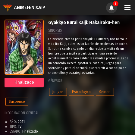
1
ANIMEFENIX.VIP
Gyakkyo Burai Kaiji: Hakairoku-hen
SINOPSIS
La historia creada por Nobuyuki Fukumoto, nos narra la
vida Ito Kaiji, quien es un ladrón de emblemas de coche.
Su rutina cambia cuando un día recibe la visita de un
hombre que le invita a participar en una serie de
acontecimientos para saldar las deudas propias y las de
un conocido. Deberá apostar su vida en juegos para
sobrevivir y para ello tendrá que recurrir a todo tipo de
chanchullos y estrategias varias.
GÉNEROS
Finalizado
Juegos
Psicológico
Seinen
Suspenso
INFORMACIÓN GENERAL
AÑO:
2011
TIPO:
TV
ESTADO:
Finalizado