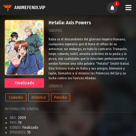
1
ANIMEFENIX.VIP
Hetalia: Axis Powers
SINOPSIS
Italia es el descendiente del glorioso Imperio Romano,
cualquiera esperaría que él fuera el reflejo de su
antecesor, sin embargo, es todo lo contrario. Tranquilo,
torpe, cobarde, inútil, amante acérrimo de la pasta y la
pizza, son cualidades que lo describen perfectamente y
unidas forman una sóla palabra: "Hetalia" (Inútil-Italia).
Esta historia trata de Italia y sus amigos, Alemania y
Japón, llamados a sí mismos las Potencias del Eje y su
lucha contra los Fuerzas Aliadas.
Finalizado
GÉNEROS
Comedia
Historico
Parodia
INFORMACIÓN GENERAL
AÑO:
2009
TIPO:
TV
ESTADO:
Finalizado
EPISODIOS:
55