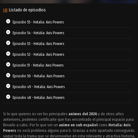
Listado de episodios
Episodio 55 - Hetalia: Axis Powers
Episodio 54 - Hetalia: Axis Powers
Episodio 53 - Hetalia: Axis Powers
Episodio 52 - Hetalia: Axis Powers
Episodio 51 - Hetalia: Axis Powers
Episodio 50 - Hetalia: Axis Powers
Episodio 49 - Hetalia: Axis Powers
Episodio 48 - Hetalia: Axis Powers
Episodio 47 - Hetalia: Axis Powers
Si lo que quieres es ver los principales
animes del 2026
y de otros años
anteriores, podemos certificarte que has encontrado el principal espacio para
Episodio 46 - Hetalia: Axis Powers
llevarlo a cabo. Por lo que ver un
anime en sub español
como
Hetalia: Axis
Episodio 45 - Hetalia: Axis Powers
Powers
no será problema alguno para ti. Gracias a este apartado conseguirás
seguir toda la trama que se desenvuelve en esta relevante y atractiva historia,