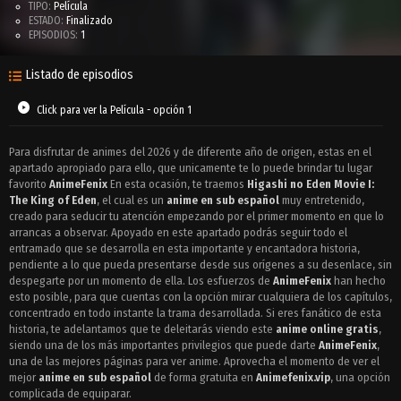
TIPO:
Película
ESTADO:
Finalizado
EPISODIOS:
1
Listado de episodios
Click para ver la Película - opción 1
Para disfrutar de animes del 2026 y de diferente año de origen, estas en el
apartado apropiado para ello, que unicamente te lo puede brindar tu lugar
favorito
AnimeFenix
En esta ocasión, te traemos
Higashi no Eden Movie I:
The King of Eden
, el cual es un
anime en sub español
muy entretenido,
creado para seducir tu atención empezando por el primer momento en que lo
arrancas a observar. Apoyado en este apartado podrás seguir todo el
entramado que se desarrolla en esta importante y encantadora historia,
pendiente a lo que pueda presentarse desde sus orígenes a su desenlace, sin
despegarte por un momento de ella. Los esfuerzos de
AnimeFenix
han hecho
esto posible, para que cuentas con la opción mirar cualquiera de los capítulos,
concentrado en todo instante la trama desarrollada. Si eres fanático de esta
historia, te adelantamos que te deleitarás viendo este
anime online gratis
,
siendo una de los más importantes privilegios que puede darte
AnimeFenix
,
una de las mejores páginas para ver anime. Aprovecha el momento de ver el
mejor
anime en sub español
de forma gratuita en
Animefenix.vip
, una opción
complicada de equiparar.