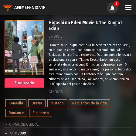
1
ANIMEFENIX.VIP
Higashi no Eden Movie I: The King of
Eden
SINOPSIS
Primera pelicula que continua la serie ''Eden of the East'',
en la que un chaval con amnesia autoinducida, Akira
Takizawa, buscará sus recuerdos. Esta búsqueda le llevará
a relacionarse con el ''Lunes Descuidado'' un acto
terrorista durante el cual 10 misiles golpearon Japón. Sin
embargo, este acto no mato a ninguna persona. Todo ello
está relacionado con un teléfono móvil que contiene 8
billones de Yen. Una chica, Saki Morimi, se ve envuelta en
Finalizado
la búsqueda del pasado de Akira.
GÉNEROS
Comedia
Drama
Misterio
Recuentos de la vida
Romance
Suspenso
INFORMACIÓN GENERAL
AÑO:
2009