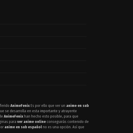
eferido
AnimeFenix
Es por ello que ver un
anime en sub
e se desarrolla en esta importante y atrayente
 de
AnimeFenix
han hecho esto posible, para que
áginas para
ver anime online
conseguirás contenido de
jor
anime en sub español
no es una opción. Así que