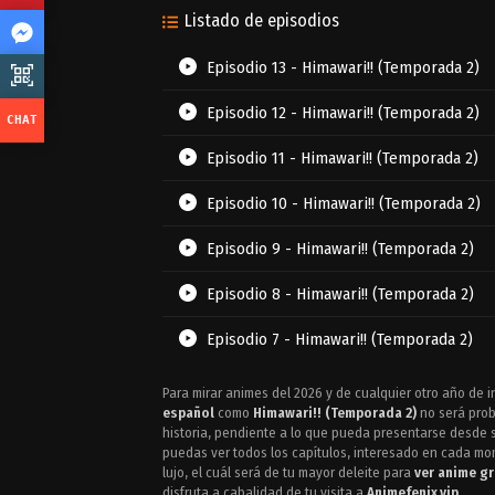
Listado de episodios
Episodio 13 - Himawari!! (Temporada 2)
Episodio 12 - Himawari!! (Temporada 2)
Episodio 11 - Himawari!! (Temporada 2)
Episodio 10 - Himawari!! (Temporada 2)
Episodio 9 - Himawari!! (Temporada 2)
Episodio 8 - Himawari!! (Temporada 2)
Episodio 7 - Himawari!! (Temporada 2)
Episodio 6 - Himawari!! (Temporada 2)
Para mirar animes del 2026 y de cualquier otro año de in
español
como
Himawari!! (Temporada 2)
no será prob
Episodio 5 - Himawari!! (Temporada 2)
historia, pendiente a lo que pueda presentarse desde s
puedas ver todos los capítulos, interesado en cada m
lujo, el cuál será de tu mayor deleite para
ver anime gr
Episodio 4 - Himawari!! (Temporada 2)
disfruta a cabalidad de tu visita a
Animefenix.vip