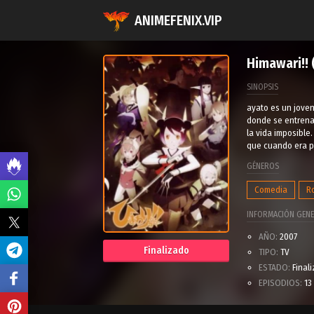
ANIMEFENIX.VIP
Himawari!!
SINOPSIS
ayato es un joven
donde se entrena 
la vida imposible
que cuando era p
GÉNEROS
Comedia
R
INFORMACIÓN GENE
AÑO:
2007
Finalizado
TIPO:
TV
ESTADO:
Final
EPISODIOS:
13