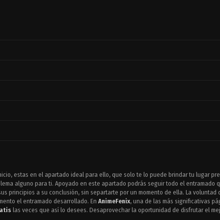
icio, estas en el apartado ideal para ello, que solo te lo puede brindar tu lugar pr
lema alguno para ti. Apoyado en este apartado podrás seguir todo el entramado qu
us principios a su conclusión, sin separtarte por un momento de ella. La voluntad
omento el entramado desarrollado. En
AnimeFenix
, una de las más significativas p
atis
las veces que así lo desees. Desaprovechar la oportunidad de disfrutar el me