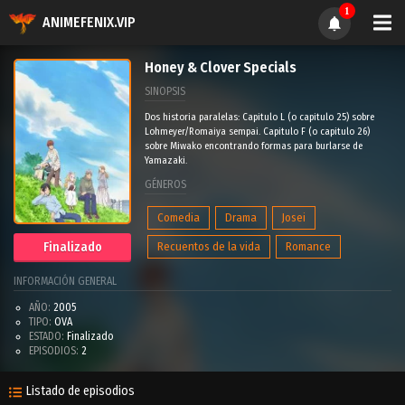
1
ANIMEFENIX.VIP
Honey & Clover Specials
SINOPSIS
Dos historia paralelas: Capitulo L (o capitulo 25) sobre
Lohmeyer/Romaiya sempai. Capitulo F (o capitulo 26)
sobre Miwako encontrando formas para burlarse de
Yamazaki.
GÉNEROS
Comedia
Drama
Josei
Finalizado
Recuentos de la vida
Romance
INFORMACIÓN GENERAL
AÑO:
2005
TIPO:
OVA
ESTADO:
Finalizado
EPISODIOS:
2
Listado de episodios