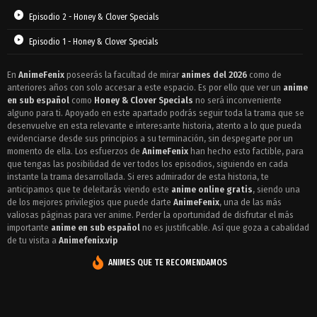
Episodio 2 - Honey & Clover Specials
Episodio 1 - Honey & Clover Specials
En
AnimeFenix
poseerás la facultad de mirar
animes del 2026
como de
anteriores años con solo accesar a este espacio. Es por ello que ver un
anime
en sub español
como
Honey & Clover Specials
no será inconveniente
alguno para ti. Apoyado en este apartado podrás seguir toda la trama que se
desenvuelve en esta relevante e interesante historia, atento a lo que pueda
evidenciarse desde sus principios a su terminación, sin despegarte por un
momento de ella. Los esfuerzos de
AnimeFenix
han hecho esto factible, para
que tengas las posibilidad de ver todos los episodios, siguiendo en cada
instante la trama desarrollada. Si eres admirador de esta historia, te
anticipamos que te deleitarás viendo este
anime online gratis
, siendo una
de los mejores privilegios que puede darte
AnimeFenix
, una de las más
valiosas páginas para ver anime. Perder la oportunidad de disfrutar el más
importante
anime en sub español
no es justificable. Así que goza a cabalidad
de tu visita a
Animefenix.vip
ANIMES QUE TE RECOMENDAMOS