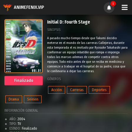
1
ANIMEFENIX.VIP
Initial D: Fourth Stage
SINOPSIS
A pasado mucho tiempo desde que Takumi decidio
meterse en el mundo de las carreras Callejeras, durante
esta temporada el es invitado por Ryosuke Takahashi para
conformar un equipo inbatible que rompa e imponga
todas las marcas ademas de competir contra otros
equipos. Todo esto antes de que se reciba en medicina y
comienze a trabajar en el hospital de su padre, cosa que
le conllevaria a dejar las carreras.
GÉNEROS
Finalizado
Acción
Carreras
Deportes
Drama
Seinen
INFORMACIÓN GENERAL
AÑO:
2004
TIPO:
TV
ESTADO:
Finalizado