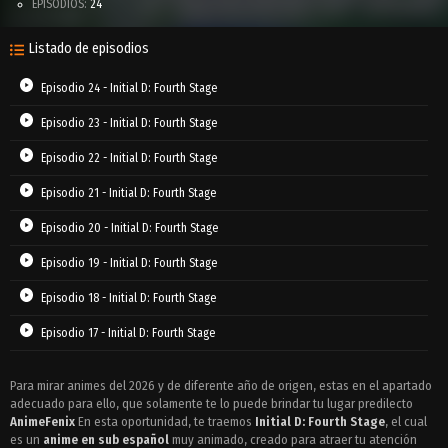
EPISODIOS:
24
Listado de episodios
Episodio 24 - Initial D: Fourth Stage
Episodio 23 - Initial D: Fourth Stage
Episodio 22 - Initial D: Fourth Stage
Episodio 21 - Initial D: Fourth Stage
Episodio 20 - Initial D: Fourth Stage
Episodio 19 - Initial D: Fourth Stage
Episodio 18 - Initial D: Fourth Stage
Episodio 17 - Initial D: Fourth Stage
Episodio 16 - Initial D: Fourth Stage
Para mirar animes del 2026 y de diferente año de origen, estas en el apartado
adecuado para ello, que solamente te lo puede brindar tu lugar predilecto
Episodio 15 - Initial D: Fourth Stage
AnimeFenix
En esta oportunidad, te traemos
Initial D: Fourth Stage
, el cual
Episodio 14 - Initial D: Fourth Stage
es un
anime en sub español
muy animado, creado para atraer tu atención