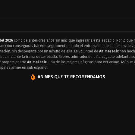
el 2026
como de anteriores años sin más que ingresar a este espacio. Por lo que 
 sección conseguirás hacerle seguimiento a todo el entramado que se desenvuelve e
ación, sin despegarte por un minuto de ella. La voluntad de
AnimeFenix
han hecho
 cada instante la trama desarrollada. Si eres admirador de esta saga, te adelantam
e proporcionarte
AnimeFenix
, una de las mejores páginas para ver anime. Así que 
ncipales anime en sub español.
ANIMES QUE TE RECOMENDAMOS