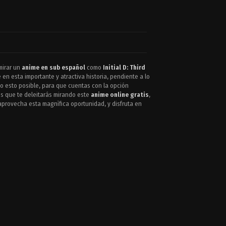
mirar un
anime en sub español
como
Initial D: Third
n esta importante y atractiva historia, pendiente a lo
 esto posible, para que cuentas con la opción
os que te deleitarás mirando este
anime online gratis
,
aprovecha esta magnìfica oportunidad, y disfruta en