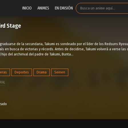
INICIO
ANIMES
EN EMISIÓN
hird Stage
raduarse de la secundaria, Takumi es sondeado por el líder de los Redsuns Ryosu
aís en busca de victorias y récords. Antes de decidirse, Takumi volverá a verse las 
 hijo del archirival del padre de Takumi, Bunta...
reras
Deportes
Drama
Seinen
RAL
izado