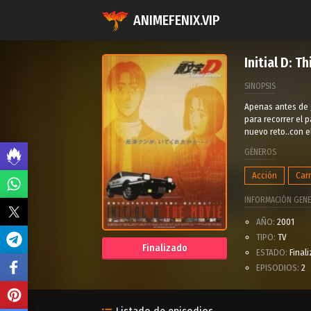
ANIMEFENIX.VIP
Initial D: T
SINOPSIS
Apenas antes de g
para recorrer el p
nuevo reto..con el
GÉNEROS
Acción
Car
INFORMACIÓN GENE
AÑO:
2001
TIPO:
TV
Finalizado
ESTADO:
Final
EPISODIOS:
2