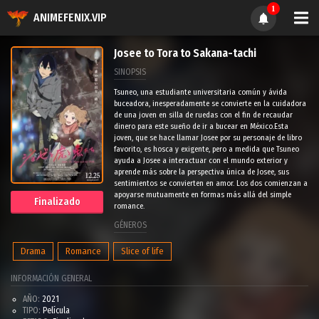
1
ANIMEFENIX.VIP
Josee to Tora to Sakana-tachi
SINOPSIS
Tsuneo, una estudiante universitaria común y ávida
buceadora, inesperadamente se convierte en la cuidadora
de una joven en silla de ruedas con el fin de recaudar
dinero para este sueño de ir a bucear en México.Esta
joven, que se hace llamar Josee por su personaje de libro
favorito, es hosca y exigente, pero a medida que Tsuneo
ayuda a Josee a interactuar con el mundo exterior y
aprende más sobre la perspectiva única de Josee, sus
sentimientos se convierten en amor. Los dos comienzan a
apoyarse mutuamente en formas más allá del simple
Finalizado
romance.
GÉNEROS
Drama
Romance
Slice of life
INFORMACIÓN GENERAL
AÑO:
2021
TIPO:
Película