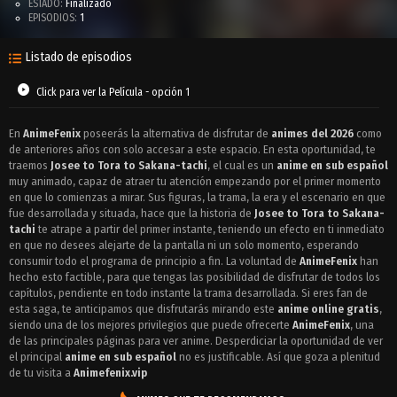
ESTADO:
Finalizado
EPISODIOS:
1
Listado de episodios
Click para ver la Película - opción 1
En
AnimeFenix
poseerás la alternativa de disfrutar de
animes del 2026
como
de anteriores años con solo accesar a este espacio. En esta oportunidad, te
traemos
Josee to Tora to Sakana-tachi
, el cual es un
anime en sub español
muy animado, capaz de atraer tu atención empezando por el primer momento
en que lo comienzas a mirar. Sus figuras, la trama, la era y el escenario en que
fue desarrollada y situada, hace que la historia de
Josee to Tora to Sakana-
tachi
te atrape a partir del primer instante, teniendo un efecto en ti inmediato
en que no desees alejarte de la pantalla ni un solo momento, esperando
consumir todo el programa de principio a fin. La voluntad de
AnimeFenix
han
hecho esto factible, para que tengas las posibilidad de disfrutar de todos los
capítulos, pendiente en todo instante la trama desarrollada. Si eres fan de
esta saga, te anticipamos que disfrutarás mirando este
anime online gratis
,
siendo una de los mejores privilegios que puede ofrecerte
AnimeFenix
, una
de las principales páginas para ver anime. Desperdiciar la oportunidad de ver
el principal
anime en sub español
no es justificable. Así que goza a plenitud
de tu visita a
Animefenix.vip