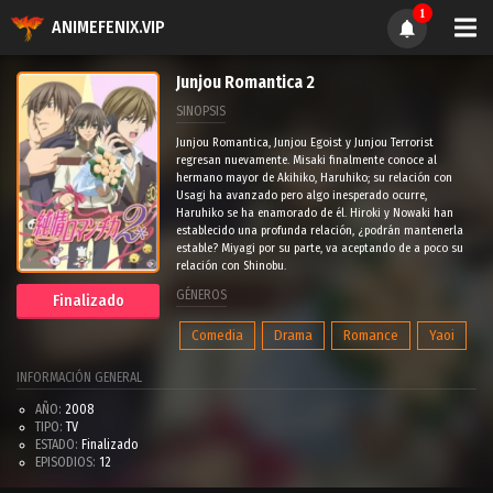
1
ANIMEFENIX.VIP
Junjou Romantica 2
SINOPSIS
Junjou Romantica, Junjou Egoist y Junjou Terrorist
regresan nuevamente. Misaki finalmente conoce al
hermano mayor de Akihiko, Haruhiko; su relación con
Usagi ha avanzado pero algo inesperado ocurre,
Haruhiko se ha enamorado de él. Hiroki y Nowaki han
establecido una profunda relación, ¿podrán mantenerla
estable? Miyagi por su parte, va aceptando de a poco su
relación con Shinobu.
GÉNEROS
Finalizado
Comedia
Drama
Romance
Yaoi
INFORMACIÓN GENERAL
AÑO:
2008
TIPO:
TV
ESTADO:
Finalizado
EPISODIOS:
12