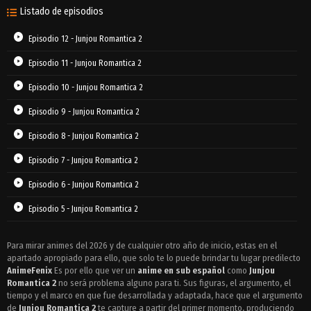
Listado de episodios
Episodio 12 - Junjou Romantica 2
Episodio 11 - Junjou Romantica 2
Episodio 10 - Junjou Romantica 2
Episodio 9 - Junjou Romantica 2
Episodio 8 - Junjou Romantica 2
Episodio 7 - Junjou Romantica 2
Episodio 6 - Junjou Romantica 2
Episodio 5 - Junjou Romantica 2
Episodio 4 - Junjou Romantica 2
Para mirar animes del 2026 y de cualquier otro año de inicio, estas en el
apartado apropiado para ello, que solo te lo puede brindar tu lugar predilecto
Episodio 3 - Junjou Romantica 2
AnimeFenix
Es por ello que ver un
anime en sub español
como
Junjou
Episodio 2 - Junjou Romantica 2
Romantica 2
no será problema alguno para ti. Sus figuras, el argumento, el
tiempo y el marco en que fue desarrollada y adaptada, hace que el argumento
Episodio 1 - Junjou Romantica 2
de
Junjou Romantica 2
te capture a partir del primer momento, produciendo