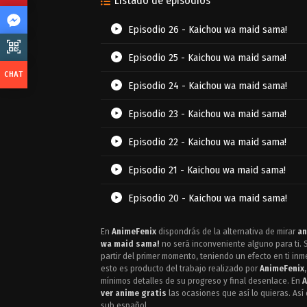
Listado de episodios
Episodio 26 - Kaichou wa maid sama!
Episodio 25 - Kaichou wa maid sama!
Episodio 24 - Kaichou wa maid sama!
Episodio 23 - Kaichou wa maid sama!
Episodio 22 - Kaichou wa maid sama!
Episodio 21 - Kaichou wa maid sama!
Episodio 20 - Kaichou wa maid sama!
Episodio 19 - Kaichou wa maid sama!
En
AnimeFenix
dispondrás de la alternativa de mirar
an
wa maid sama!
no será inconveniente alguno para ti. S
Episodio 18 - Kaichou wa maid sama!
partir del primer momento, teniendo un efecto en ti in
esto es producto del trabajo realizado por
AnimeFenix
mínimos detalles de su progreso y final desenlace. En
A
Episodio 17 - Kaichou wa maid sama!
ver anime gratis
las ocasiones que así lo quieras. Así
sub español.