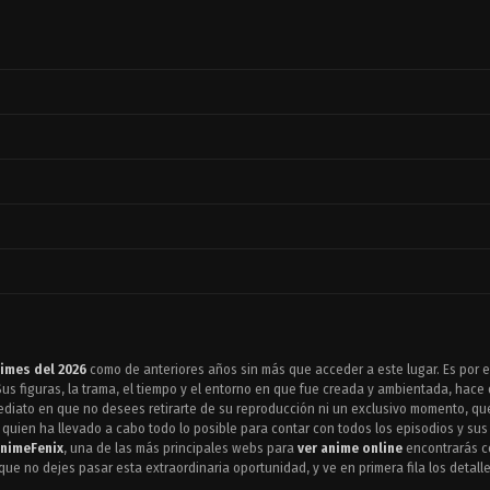
imes del 2026
como de anteriores años sin más que acceder a este lugar. Es por e
us figuras, la trama, el tiempo y el entorno en que fue creada y ambientada, hace
mediato en que no desees retirarte de su reproducción ni un exclusivo momento, que
, quien ha llevado a cabo todo lo posible para contar con todos los episodios y su
nimeFenix
, una de las más principales webs para
ver anime online
encontrarás co
 que no dejes pasar esta extraordinaria oportunidad, y ve en primera fila los deta