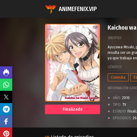
ANIMEFENIX.VIP
Kaichou wa
SINOPSIS
Ayuzawa Misaki, p
resulta ser un gr
ya que trabaja en
GÉNEROS
Comedia
E
INFORMACIÓN GENE
AÑO:
2010
TIPO:
TV
Finalizado
ESTADO:
Final
EPISODIOS:
26