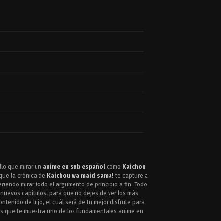
llo que mirar un
anime en sub español
como
Kaichou
 que la crónica de
Kaichou wa maid sama!
te capture a
riendo mirar todo el argumento de principio a fin. Todo
s nuevos capítulos, para que no dejes de ver los más
ntenido de lujo, el cuál será de tu mejor disfrute para
lles que te muestra uno de los fundamentales anime en