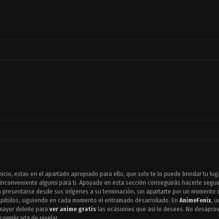
nicio, estas en el apartado apropiado para ello, que solo te lo puede brindar tu lug
inconveniente alguno para ti. Apoyado en esta sección conseguirás hacerle seguim
da presentarse desde sus orígenes a su terminación, sin apartarte por un momento 
capítulos, siguiendo en cada momento el entramado desarrollado. En
AnimeFenix
, 
 mayor deleite para
ver anime gratis
las ocasiones que así lo desees. No desaprov
 complicada de nivelar.