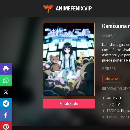
ANIMEFENIX.VIP
Kamisama 
SINOPSIS
La historia gira 
compañeros, Ayaka 
asistente y lo po
puede poner a Na
GÉNEROS
Misterio
INFORMACIÓN GENE
AÑO:
2011
Finalizado
TIPO:
TV
ESTADO:
Final
EPISODIOS:
12