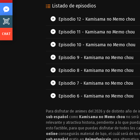
Listado de episodios
Episodio 12 - Kamisama no Memo chou
Episodio 11 - Kamisama no Memo chou
Episodio 10 - Kamisama no Memo chou
Episodio 9 - Kamisama no Memo chou
Episodio 8 - Kamisama no Memo chou
Episodio 7 - Kamisama no Memo chou
Episodio 6 - Kamisama no Memo chou
Episodio 5 - Kamisama no Memo chou
Para disfrutar de animes del 2026 y de distinto año de i
sub español
como
Kamisama no Memo chou
no será 
Episodio 4 - Kamisama no Memo chou
relevante y atractiva historia, pendiente a lo que pue
esto factible, para que puedas disfrutar de todos los 
online
conseguirás material de lujo, el cuál será de tu
Episodio 3 - Kamisama no Memo chou
sub español
gratis en
Animefenix.vip
, una alternativa