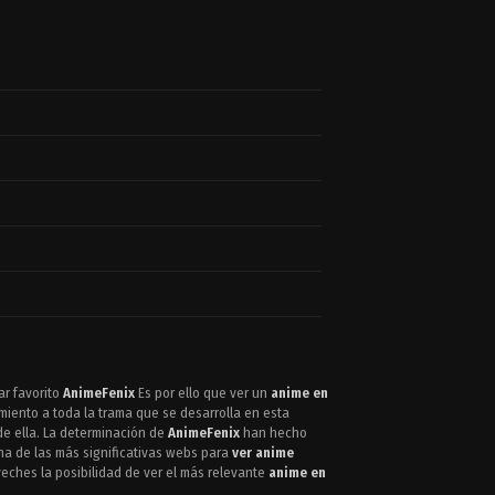
ar favorito
AnimeFenix
Es por ello que ver un
anime en
iento a toda la trama que se desarrolla en esta
de ella. La determinación de
AnimeFenix
han hecho
una de las más significativas webs para
ver anime
eches la posibilidad de ver el más relevante
anime en