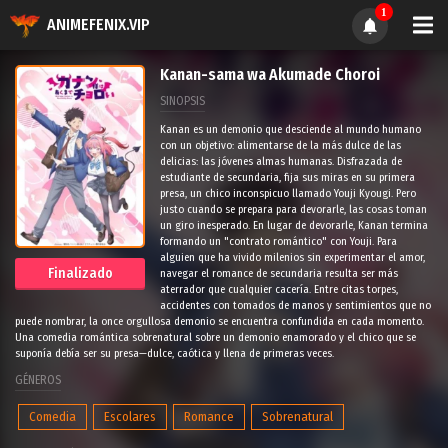
1
ANIMEFENIX.VIP
Kanan-sama wa Akumade Choroi
SINOPSIS
Kanan es un demonio que desciende al mundo humano
con un objetivo: alimentarse de la más dulce de las
delicias: las jóvenes almas humanas. Disfrazada de
estudiante de secundaria, fija sus miras en su primera
presa, un chico inconspicuo llamado Youji Kyougi. Pero
justo cuando se prepara para devorarle, las cosas toman
un giro inesperado. En lugar de devorarle, Kanan termina
formando un "contrato romántico" con Youji. Para
alguien que ha vivido milenios sin experimentar el amor,
Finalizado
navegar el romance de secundaria resulta ser más
aterrador que cualquier cacería. Entre citas torpes,
accidentes con tomados de manos y sentimientos que no
puede nombrar, la once orgullosa demonio se encuentra confundida en cada momento.
Una comedia romántica sobrenatural sobre un demonio enamorado y el chico que se
suponía debía ser su presa—dulce, caótica y llena de primeras veces.
GÉNEROS
Comedia
Escolares
Romance
Sobrenatural