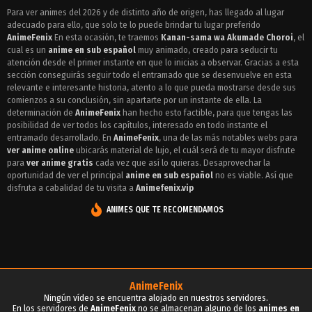
Episodio 4 - Kanan-sama wa Akumade Choroi
Para ver animes del 2026 y de distinto año de origen, has llegado al lugar
adecuado para ello, que solo te lo puede brindar tu lugar preferido
Episodio 3 - Kanan-sama wa Akumade Choroi
AnimeFenix
En esta ocasión, te traemos
Kanan-sama wa Akumade Choroi
, el
Episodio 2 - Kanan-sama wa Akumade Choroi
cual es un
anime en sub español
muy animado, creado para seducir tu
atención desde el primer instante en que lo inicias a observar. Gracias a esta
Episodio 1 - Kanan-sama wa Akumade Choroi
sección conseguirás seguir todo el entramado que se desenvuelve en esta
relevante e interesante historia, atento a lo que pueda mostrarse desde sus
comienzos a su conclusión, sin apartarte por un instante de ella. La
determinación de
AnimeFenix
han hecho esto factible, para que tengas las
posibilidad de ver todos los capítulos, interesado en todo instante el
entramado desarrollado. En
AnimeFenix
, una de las más notables webs para
ver anime online
ubicarás material de lujo, el cuál será de tu mayor disfrute
para
ver anime gratis
cada vez que así lo quieras. Desaprovechar la
oportunidad de ver el principal
anime en sub español
no es viable. Así que
disfruta a cabalidad de tu visita a
Animefenix.vip
ANIMES QUE TE RECOMENDAMOS
AnimeFenix
Ningún vídeo se encuentra alojado en nuestros servidores.
En los servidores de
AnimeFenix
no se almacenan alguno de los
animes en